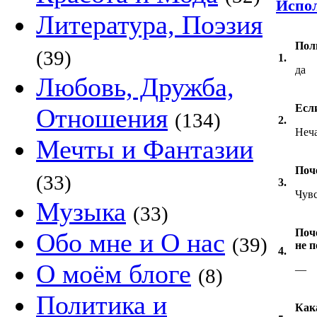
Испол
Литература, Поэзия
Пол
(39)
1.
да
Любовь, Дружба,
Если
Отношения
(134)
2.
Неч
Мечты и Фантазии
Поч
(33)
3.
Чувс
Музыка
(33)
Поче
Обо мне и О нас
(39)
не 
4.
О моём блоге
—
(8)
Политика и
Как