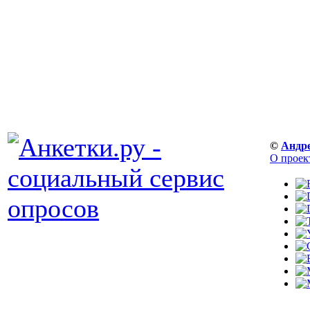
©
Андр
О проек