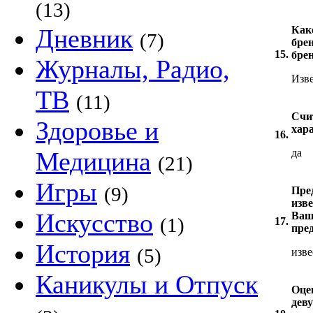
(13)
Дневник
Как
(7)
бре
15.
бре
Журналы, Радио,
Изве
ТВ
(11)
Счи
Здоровье и
хар
16.
Медицина
да
(21)
Игры
(9)
Пре
изв
Искусство
Ваш
(1)
17.
пре
История
(5)
изве
Каникулы и Отпуск
Оце
деву