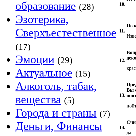
образование
10.
(28)
—
Эзотерика,
По 
Сверхъестественное
11.
Изве
(17)
Воп
Эмоции
(29)
дек
12.
крас
Актуальное
(15)
Алкоголь, табак,
Пре
Вы 
13.
вещества
опоз
(5)
пойт
Города и страны
(7)
Деньги, Финансы
Счи
14.
да