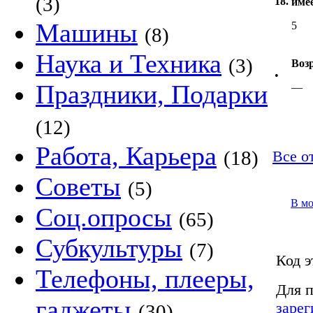
(3)
18.
име
Машины
5
(8)
Наука и Техника
(3)
Воз
•
Праздники, Подарки
—
(12)
Работа, Карьера
(18)
Все от
Советы
(5)
В м
Соц.опросы
(65)
Субкультуры
(7)
Код э
Телефоны, плееры,
Для п
гаджеты
зарег
(30)