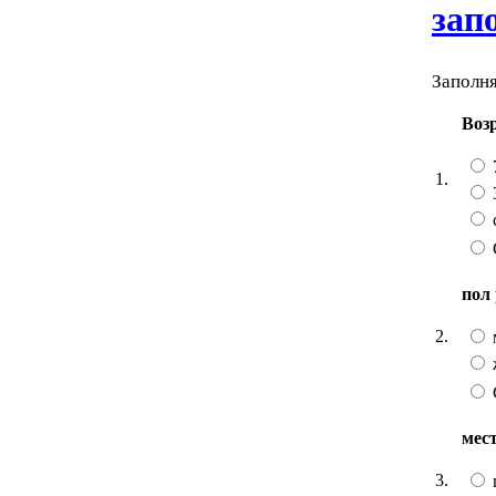
зап
Заполня
Воз
1.
пол
2.
мес
3.