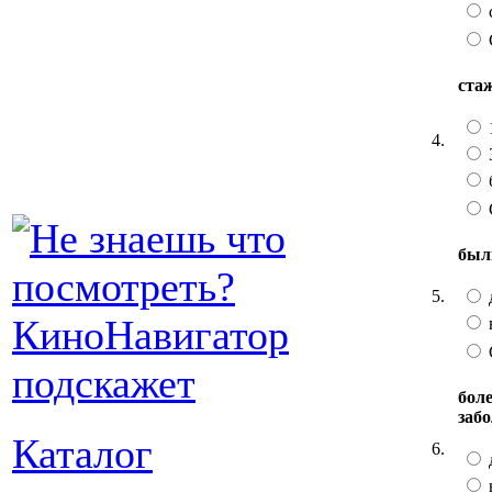
ста
4.
был
5.
бол
заб
Каталог
6.