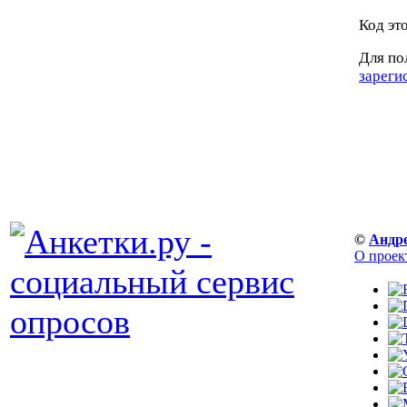
Код эт
Для по
зареги
©
Андр
О проек