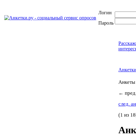
Логин
Пароль
Расскаж
интерес
Анкетк
Анкет
←
пред.
след. а
(1 из 18
Анк