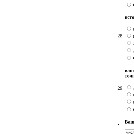
ист
28.
ваш
точ
29.
Ваш
•