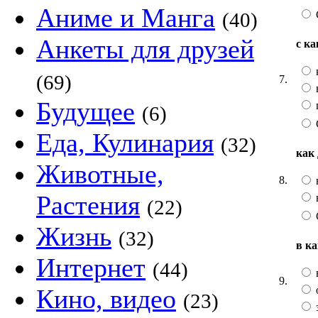
Аниме и Манга
(40)
Анкеты для друзей
с к
(69)
7.
Будущее
(6)
Еда, Кулинария
(32)
как
Животные,
8.
Растения
(22)
Жизнь
(32)
в к
Интернет
(44)
9.
Кино, видео
(23)