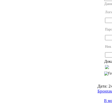
Данн
Лог
Пар
Ник
Дока
Дата:
24
Бронхи
В м