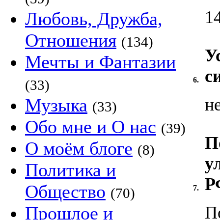
1
Любовь, Дружба,
Отношения
(134)
У
Мечты и Фантазии
с
6.
(33)
Музыка
н
(33)
Обо мне и О нас
(39)
П
О моём блоге
(8)
у
Политика и
Р
Общество
7.
(70)
Прошлое и
П