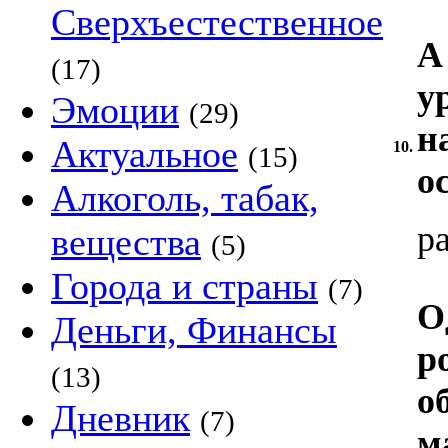
Сверхъестественное
А
(17)
у
Эмоции
(29)
н
Актуальное
10.
(15)
о
Алкоголь, табак,
р
вещества
(5)
Города и страны
(7)
О
Деньги, Финансы
р
(13)
о
Дневник
(7)
м