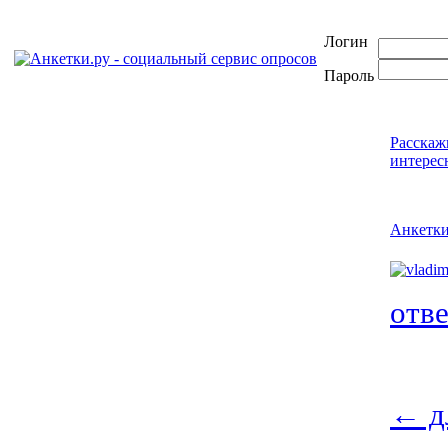
Логин
Пароль
Расскаж
интерес
Анкетк
отв
←
д