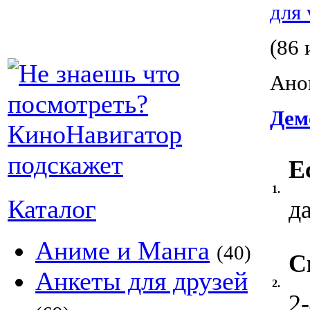
для 
(86 
Ано
Дем
Е
1.
Каталог
д
Аниме и Манга
(40)
С
Анкеты для друзей
2.
2