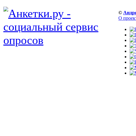
©
Андр
О проек