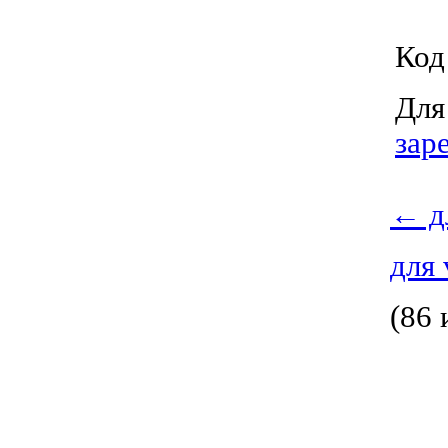
Код
Для
зар
←
д
для 
(86 