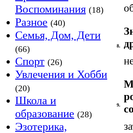
о
Воспоминания
(18)
Разное
(40)
З
Семья, Дом, Дети
д
8.
(66)
Спорт
н
(26)
Увлечения и Хобби
М
(20)
р
Школа и
9.
с
образование
(28)
Эзотерика,
з