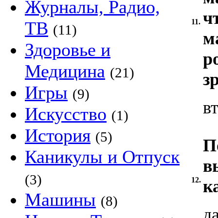
Журналы, Радио,
ч
11.
ТВ
(11)
м
Здоровье и
р
Медицина
(21)
з
Игры
(9)
в
Искусство
(1)
История
(5)
П
Каникулы и Отпуск
в
(3)
12.
к
Машины
(8)
д