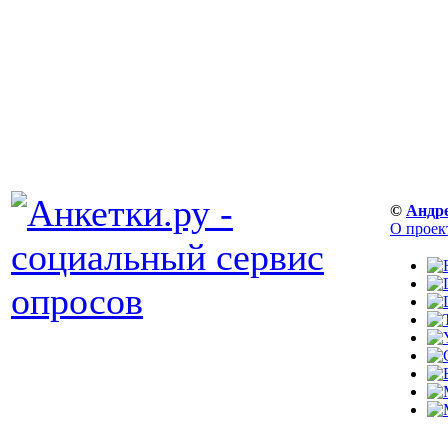
©
Андр
О проек