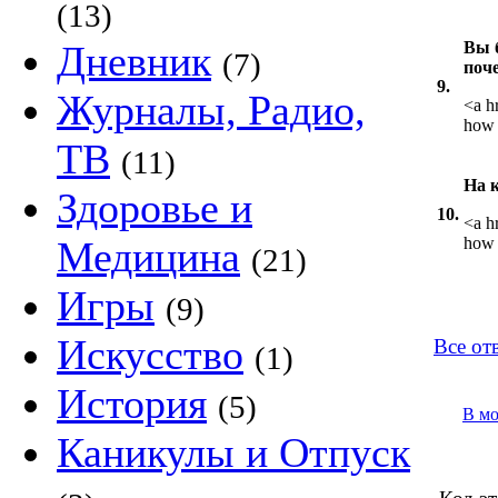
(13)
Дневник
Вы б
(7)
поч
9.
Журналы, Радио,
<a h
how 
ТВ
(11)
На 
Здоровье и
10.
<a h
Медицина
how 
(21)
Игры
(9)
Искусство
Все от
(1)
История
(5)
В м
Каникулы и Отпуск