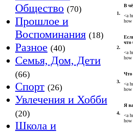
Общество
В ч
(70)
1.
<a h
Прошлое и
how 
Воспоминания
(18)
Есл
что
Разное
(40)
2.
<a h
Семья, Дом, Дети
how 
(66)
Что
3.
Спорт
<a h
(26)
how 
Увлечения и Хобби
Я ва
(20)
4.
<a h
how 
Школа и