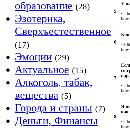
образование
У на
(28)
5.
<a h
Эзотерика,
how 
Сверхъестественное
Как
6.
(17)
<a h
how 
Эмоции
(29)
Есл
Актуальное
(15)
сыгр
пара
7.
Алкоголь, табак,
<a h
how 
вещества
(5)
Города и страны
(7)
Я по
как 
8.
Деньги, Финансы
<a h
how 