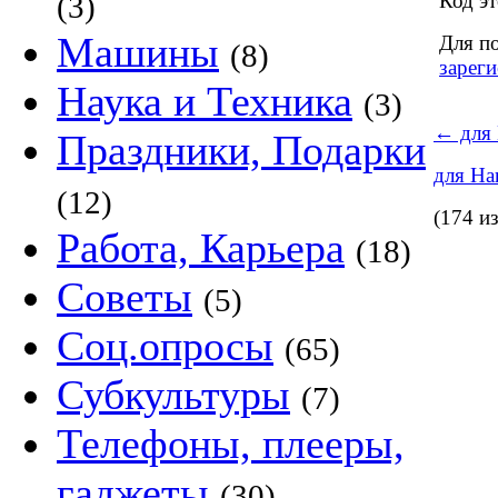
(3)
Код эт
Машины
Для п
(8)
зареги
Наука и Техника
(3)
←
для 
Праздники, Подарки
для Ha
(12)
(174 и
Работа, Карьера
(18)
Советы
(5)
Соц.опросы
(65)
Субкультуры
(7)
Телефоны, плееры,
гаджеты
(30)