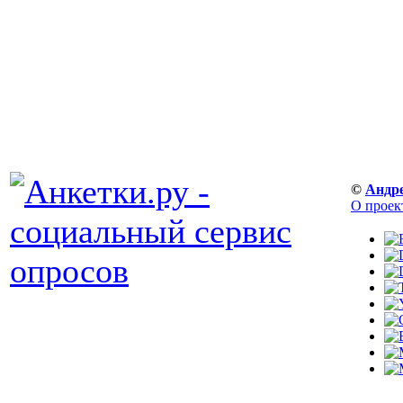
©
Андр
О проек