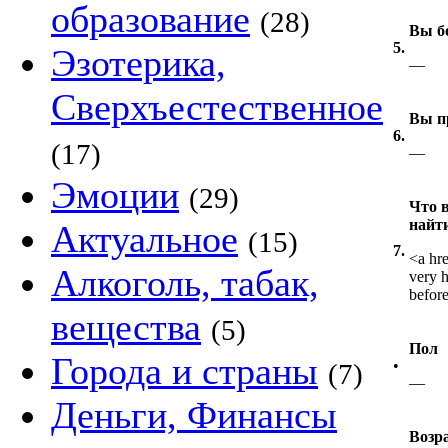
образование
(28)
Вы б
5.
Эзотерика,
—
Сверхъестественное
Вы п
6.
(17)
—
Эмоции
(29)
Что в
найт
Актуальное
(15)
7.
<a hr
Алкоголь, табак,
very h
before
вещества
(5)
Пол
Города и страны
•
(7)
—
Деньги, Финансы
Возр