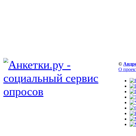
©
Андр
О проек