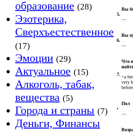
образование
(28)
Вы б
5.
Эзотерика,
—
Сверхъестественное
Вы п
6.
(17)
—
Эмоции
(29)
Что в
найт
Актуальное
(15)
7.
<a hr
Алкоголь, табак,
very h
before
вещества
(5)
Пол
Города и страны
•
(7)
—
Деньги, Финансы
Возр