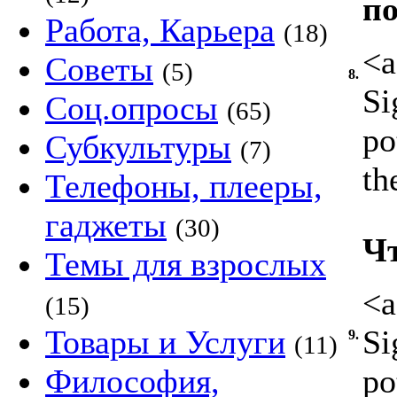
п
Работа, Карьера
(18)
<a
Советы
(5)
8.
Si
Соц.опросы
(65)
po
Субкультуры
(7)
th
Телефоны, плееры,
гаджеты
(30)
Чт
Темы для взрослых
<a
(15)
Товары и Услуги
Si
9.
(11)
Философия,
po