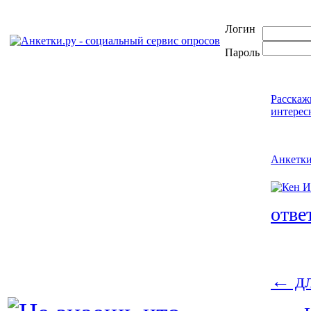
Логин
Пароль
Расскаж
интерес
Анкетк
отве
←
дл