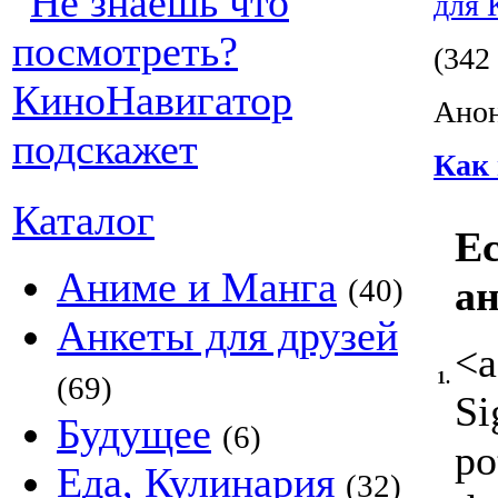
для 
(342
Анон
Как 
Каталог
Ес
Аниме и Манга
(40)
ан
Анкеты для друзей
<a
1.
(69)
Si
Будущее
(6)
po
Еда, Кулинария
(32)