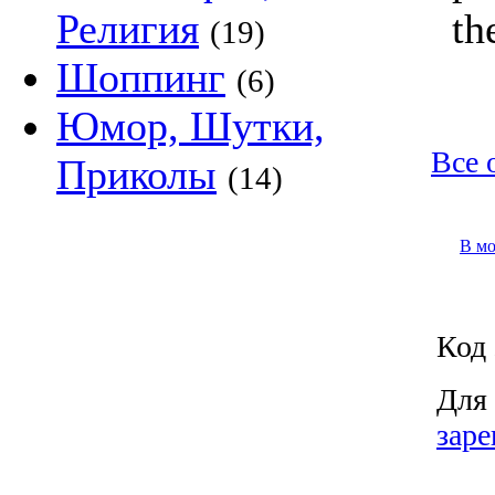
Религия
th
(19)
Шоппинг
(6)
Юмор, Шутки,
Все 
Приколы
(14)
В м
Код 
Для 
заре