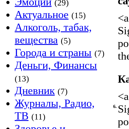
са
Эмоции
(29)
Актуальное
(15)
<a
Алкоголь, табак,
Si
вещества
(5)
po
Города и страны
(7)
th
Деньги, Финансы
Ка
(13)
Дневник
(7)
<a
Журналы, Радио,
Si
6.
ТВ
(11)
po
Здоровье и