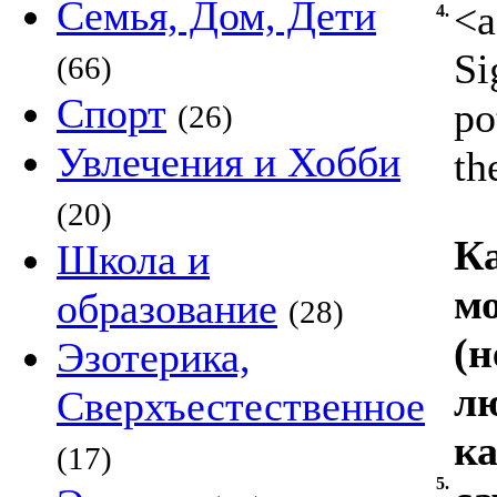
Семья, Дом, Дети
<a
4.
Si
(66)
Спорт
po
(26)
Увлечения и Хобби
th
(20)
Ка
Школа и
мо
образование
(28)
(
Эзотерика,
лю
Сверхъестественное
ка
(17)
5.