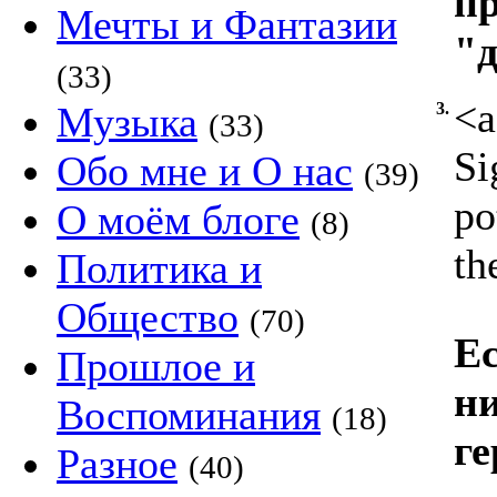
п
Мечты и Фантазии
"д
(33)
<a
Музыка
3.
(33)
Si
Обо мне и О нас
(39)
po
О моём блоге
(8)
th
Политика и
Общество
(70)
Ес
Прошлое и
ни
Воспоминания
(18)
ге
Разное
(40)