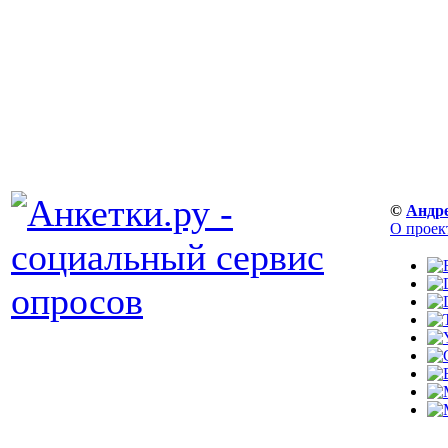
©
Андр
О проек