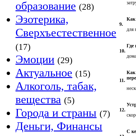
образование
затр
(28)
Эзотерика,
Как
9.
Сверхъестественное
для
(17)
Где
10.
Эмоции
дома
(29)
Актуальное
(15)
Как
пере
11.
Алкоголь, табак,
неск
вещества
(5)
Устр
Города и страны
12.
(7)
скор
Деньги, Финансы
С к