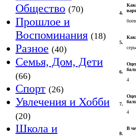
Общество
Как
(70)
вар
4.
Прошлое и
бое
Воспоминания
(18)
Как
5.
Разное
(40)
сер
Семья, Дом, Дети
Оцен
бал
6.
(66)
4
Спорт
(26)
Оце
Увлечения и Хобби
бал
7.
4
(20)
Школа и
В че
8.