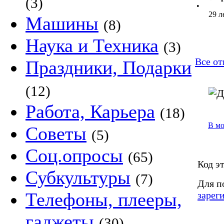
(3)
•
29 л
Машины
(8)
Наука и Техника
(3)
Все от
Праздники, Подарки
(12)
Работа, Карьера
(18)
В м
Советы
(5)
Соц.опросы
(65)
Код эт
Субкультуры
(7)
Для п
Телефоны, плееры,
зарег
гаджеты
(30)