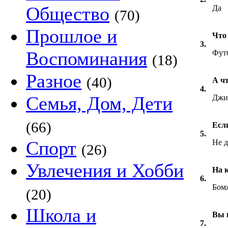
Общество
Да
(70)
Прошлое и
Что 
3.
Воспоминания
Футб
(18)
Разное
(40)
А чт
4.
Семья, Дом, Дети
Джи
(66)
Есл
5.
Спорт
Не д
(26)
Увлечения и Хобби
На 
6.
Бом
(20)
Школа и
Вы 
7.