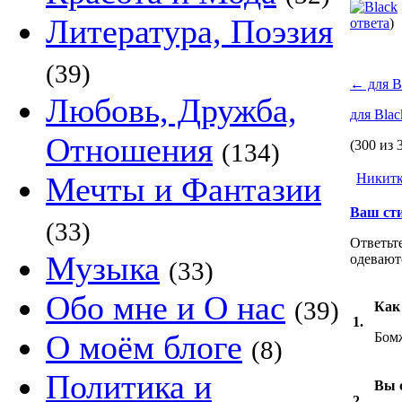
Литература, Поэзия
ответа
)
(39)
←
для B
Любовь, Дружба,
для Bla
Отношения
(300 из 
(134)
Мечты и Фантазии
Никит
Ваш ст
(33)
Ответьте
Музыка
одевают
(33)
Обо мне и О нас
(39)
Как
1.
О моём блоге
Бом
(8)
Политика и
Вы 
2.