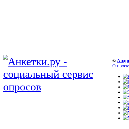
©
Андр
О проек