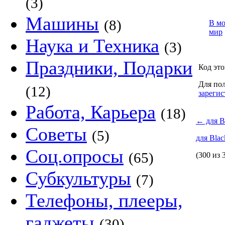
(3)
Машины
(8)
В м
мир
Наука и Техника
(3)
Праздники, Подарки
Код это
Для пол
(12)
зарегис
Работа, Карьера
(18)
←
для B
Советы
(5)
для Bla
Соц.опросы
(65)
(300 из 
Субкультуры
(7)
Телефоны, плееры,
гаджеты
(30)