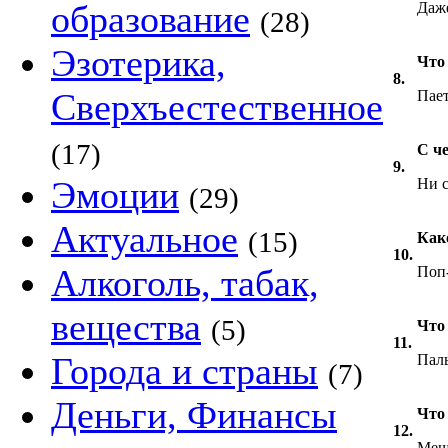
образование
Даже
(28)
Эзотерика,
Что
8.
Сверхъестественное
Пае
(17)
С че
9.
Эмоции
Ни с
(29)
Актуальное
(15)
Как
10.
Алкоголь, табак,
Поп
вещества
(5)
Что
11.
Города и страны
Пал
(7)
Деньги, Финансы
Что
12.
Меш