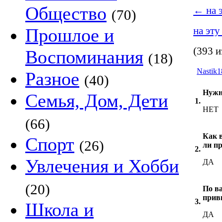
Общество
←
на 
(70)
Прошлое и
на эту
(393 и
Воспоминания
(18)
Nastik1
Разное
(40)
Нужн
Семья, Дом, Дети
1.
НЕТ
(66)
Как в
Спорт
(26)
ли п
2.
Увлечения и Хобби
ДА
(20)
По в
прив
3.
Школа и
ДА