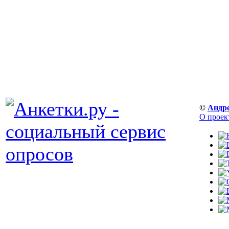
©
Андр
О проек