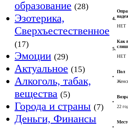
образование
(28)
Опра
Эзотерика,
наде
4.
НЕТ
Сверхъестественное
Как в
(17)
слиш
5.
Эмоции
(29)
НЕТ
Актуальное
(15)
Пол
•
Алкоголь, табак,
Женс
вещества
(5)
Возр
•
Города и страны
(7)
22 го
Деньги, Финансы
Мест
•