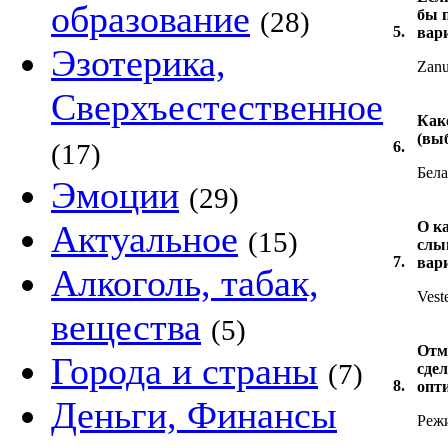
образование
(28)
бы 
5.
вар
Эзотерика,
Zanu
Сверхъестественное
Как
(вы
(17)
6.
Бела
Эмоции
(29)
Актуальное
О к
(15)
слы
7.
вар
Алкоголь, табак,
Vest
вещества
(5)
Отм
Города и страны
(7)
сде
8.
опт
Деньги, Финансы
Реж