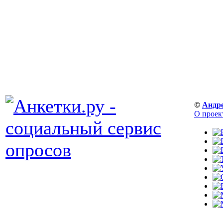
©
Андр
О проек