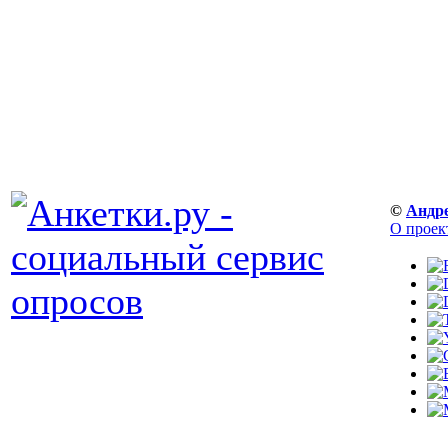
©
Андр
О проек