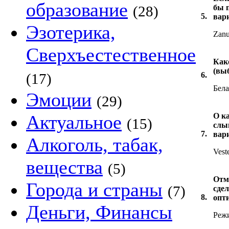
образование
(28)
бы 
5.
вар
Эзотерика,
Zanu
Сверхъестественное
Как
(вы
(17)
6.
Бела
Эмоции
(29)
Актуальное
О к
(15)
слы
7.
вар
Алкоголь, табак,
Vest
вещества
(5)
Отм
Города и страны
(7)
сде
8.
опт
Деньги, Финансы
Реж