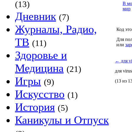
(13)
В м
мир
Дневник
(7)
Журналы, Радио,
Код это
ТВ
Для пол
(11)
или
зар
Здоровье и
←
для vi
Медицина
(21)
для viru
Игры
(9)
(13 из 1
Искусство
(1)
История
(5)
Каникулы и Отпуск