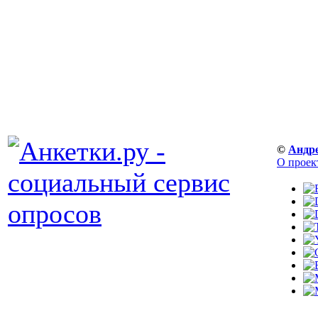
©
Андр
О проек