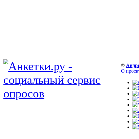
©
Андр
О проек