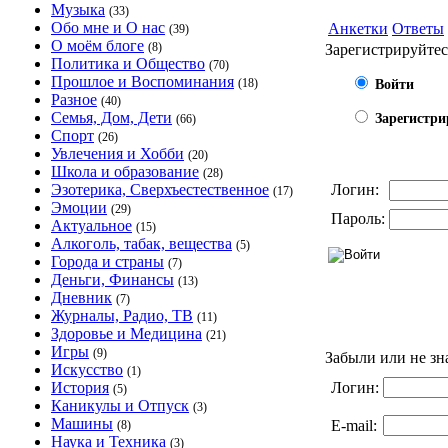
Музыка
(33)
Обо мне и О нас
Анкетки
Ответы
(39)
О моём блоге
(8)
Зарегистрируйтес
Политика и Общество
(70)
Прошлое и Воспоминания
(18)
Войти
Разное
(40)
Семья, Дом, Дети
Зарегистри
(66)
Спорт
(26)
Увлечения и Хобби
(20)
Школа и образование
(28)
Эзотерика, Сверхъестественное
Логин:
(17)
Эмоции
(29)
Пароль:
Актуальное
(15)
Алкоголь, табак, вещества
(5)
Города и страны
(7)
Деньги, Финансы
(13)
Дневник
(7)
Журналы, Радио, ТВ
(11)
Здоровье и Медицина
(21)
Игры
(9)
Забыли или не зн
Искусство
(1)
История
Логин:
(5)
Каникулы и Отпуск
(3)
Машины
E-mail:
(8)
Наука и Техника
(3)