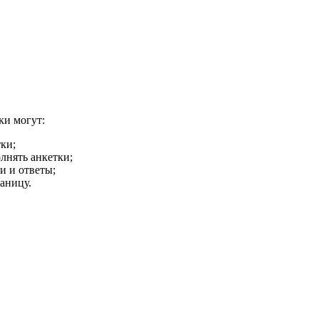
ки могут:
ки;
лнять анкетки;
и и ответы;
аницу.