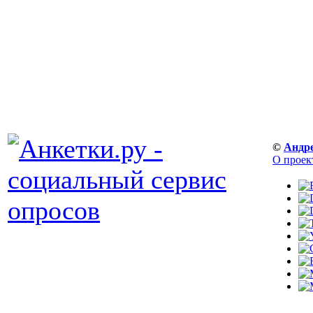
©
Андр
О проек