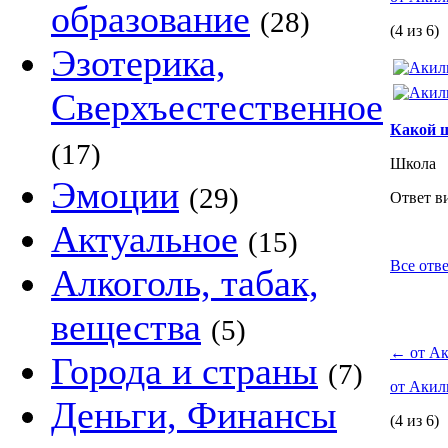
образование
(28)
(4 из 6)
Эзотерика,
Сверхъестественное
Какой 
(17)
Школа
Эмоции
(29)
Ответ в
Актуальное
(15)
Все отв
Алкоголь, табак,
вещества
(5)
←
от А
Города и страны
(7)
от Аки
Деньги, Финансы
(4 из 6)