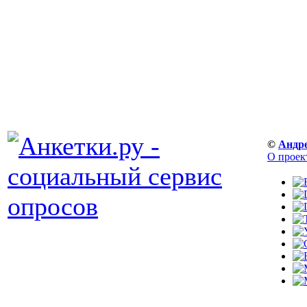
©
Андр
О проек