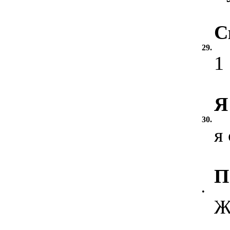
С
29.
1
Я
30.
я
П
•
Ж