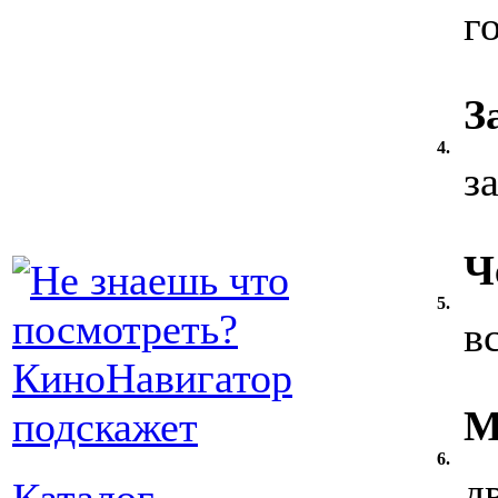
г
З
4.
з
Ч
5.
в
М
6.
д