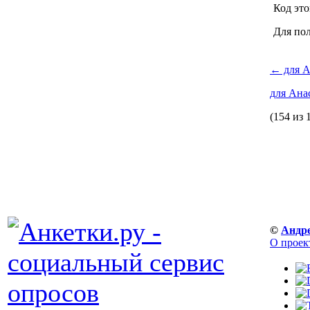
Код это
Для по
←
для А
для Ана
(154 из 
©
Андр
О проек