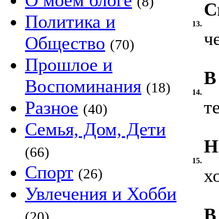
О моём блоге
(8)
С
Политика и
13.
ч
Общество
(70)
Прошлое и
В
Воспоминания
(18)
14.
т
Разное
(40)
Семья, Дом, Дети
Н
(66)
15.
Спорт
х
(26)
Увлечения и Хобби
В
(20)