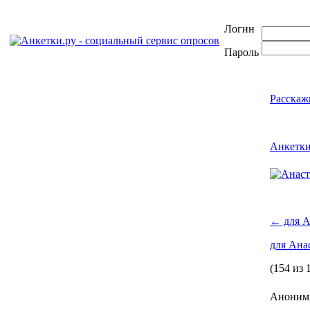
Логин
Пароль
Расскаж
Анкетк
←
для А
для Ана
(154 из 
Аноним 