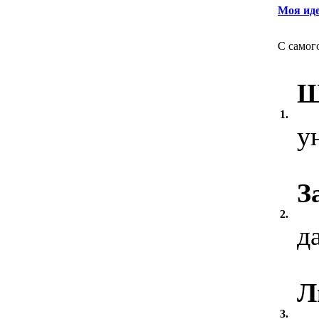
Моя иде
С самог
Ш
1.
у
З
2.
д
Л
3.