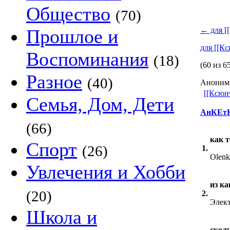
Общество
(70)
Прошлое и
←
для [
для [[К
Воспоминания
(18)
(60 из 6
Разное
(40)
Аноним 
[[Ксюн
Семья, Дом, Дети
АнКЕтК
(66)
как т
Спорт
(26)
1.
Olenk
Увлечения и Хобби
из ка
(20)
2.
Элект
Школа и
сколь