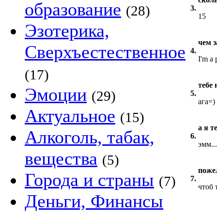
образование
(28)
3.
15
Эзотерика,
чем 
Сверхъестественное
4.
I'm a 
(17)
тебе 
Эмоции
(29)
5.
ага=)
Актуальное
(15)
а я т
Алкоголь, табак,
6.
эмм..
вещества
(5)
пожел
Города и страны
(7)
7.
чтоб 
Деньги, Финансы