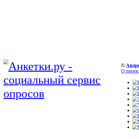
©
Андр
О проек