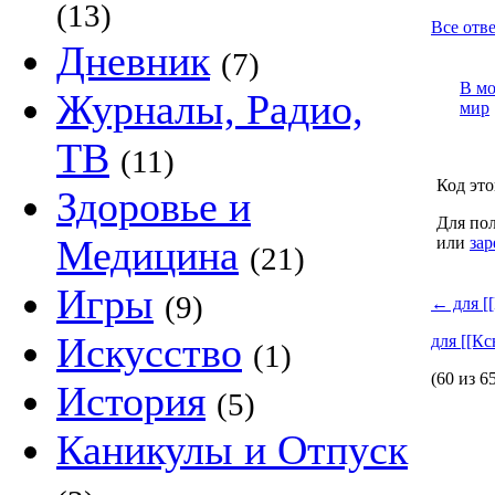
(13)
Все отве
Дневник
(7)
В м
Журналы, Радио,
мир
ТВ
(11)
Код это
Здоровье и
Для пол
Медицина
или
зар
(21)
Игры
(9)
←
для [
Искусство
для [[К
(1)
(60 из 6
История
(5)
Каникулы и Отпуск