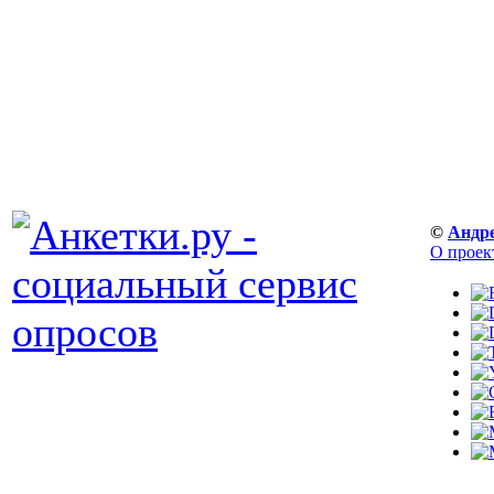
©
Андр
О проек