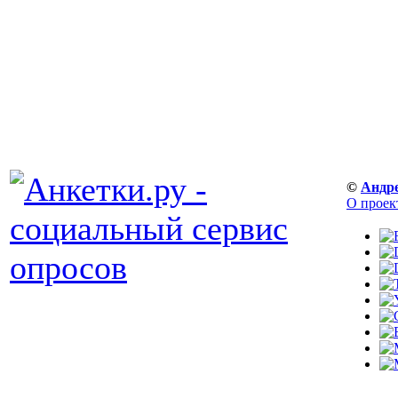
©
Андр
О проек