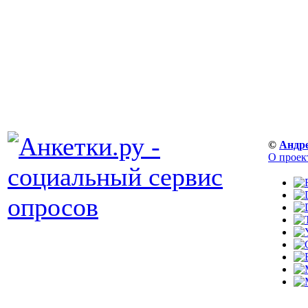
©
Андр
О проек