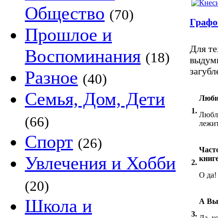
Общество
(70)
Графо
Прошлое и
Для те
Воспоминания
(18)
выдум
загубл
Разное
(40)
Семья, Дом, Дети
Люби
1.
Люблю
(66)
лежит
Спорт
(26)
Часто
Увлечения и Хобби
книг
2.
О да!
(20)
Школа и
А Вы
3.
Да, к