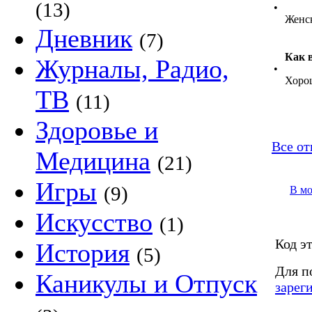
(13)
•
Женс
Дневник
(7)
Как 
Журналы, Радио,
•
Хоро
ТВ
(11)
Здоровье и
Все от
Медицина
(21)
Игры
(9)
В м
Искусство
(1)
Код эт
История
(5)
Для п
Каникулы и Отпуск
зарег