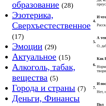
образование
(28)
преус
Эзотерика,
И чт
4.
Сверхъестественное
Расск
(17)
А теп
5.
Эмоции
(29)
О, да!
Актуальное
(15)
Как 
Алкоголь, табак,
6.
Норма
твори
вещества
(5)
И по
Города и страны
(7)
7.
Нет, 
Деньги, Финансы
Пол