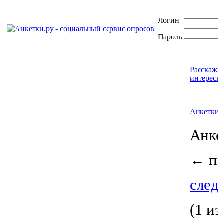
Логин
Пароль
Расскаж
интерес
Анкетк
Анк
←
п
след
(1 и