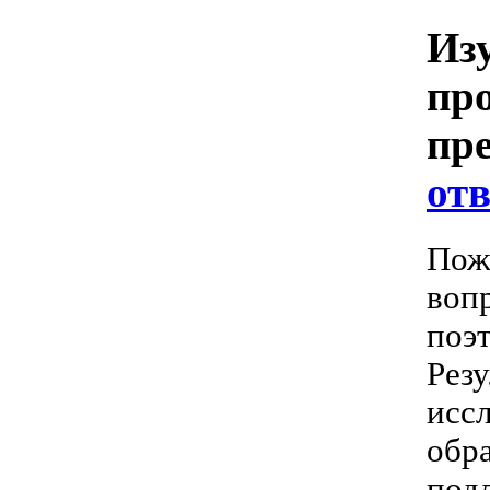
Из
пр
пр
отв
Пожа
вопр
поэт
Резу
исс
обр
под