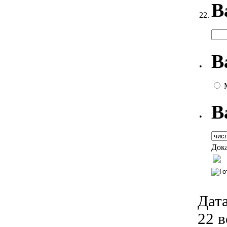
В
22.
В
•
В
•
Дока
Дата
22 