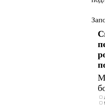
Запо
С
п
р
п
М
б
Д
М