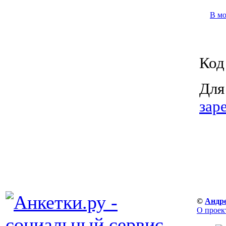
В м
Код
Для
зар
©
Андр
О проек