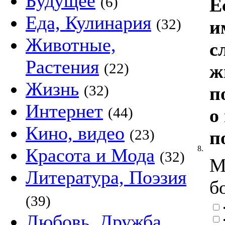
Будущее
(6)
Е
Еда, Кулинария
(32)
и
Животные,
с
Растения
(22)
ж
Жизнь
(32)
п
Интернет
(44)
о
Кино, видео
(23)
п
8.
Красота и Мода
(32)
М
Литература, Поэзия
б
(39)
•
Любовь, Дружба,
•