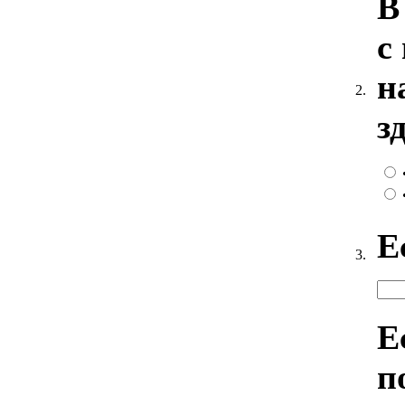
В
с
н
2.
з
Е
3.
Е
п