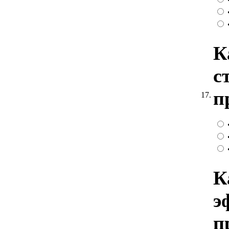
К
с
п
17.
К
э
п