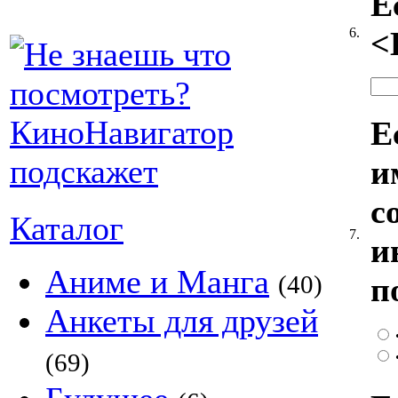
Е
6.
<
Е
и
с
Каталог
7.
и
Аниме и Манга
(40)
п
Анкеты для друзей
(69)