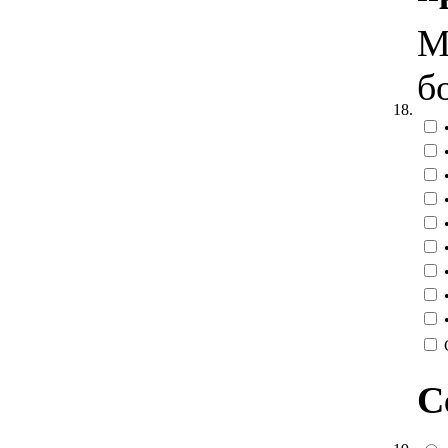
М
б
18.
•
•
•
•
•
•
•
•
•
С