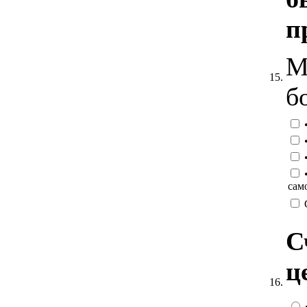
п
М
15.
б
•
•
•
•
сам
С
ц
16.