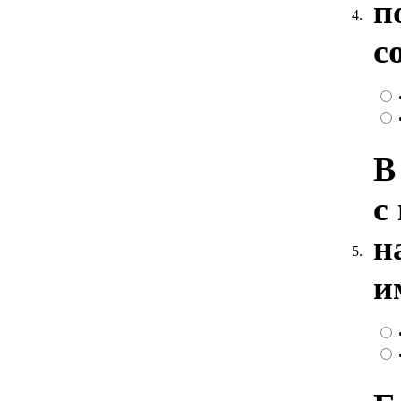
п
4.
с
В
с
н
5.
и