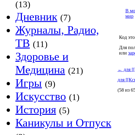
(13)
В м
Дневник
(7)
мир
Журналы, Радио,
Код это
ТВ
(11)
Для пол
Здоровье и
или
зар
Медицина
(21)
←
для [
Игры
для [[К
(9)
(58 из 6
Искусство
(1)
История
(5)
Каникулы и Отпуск