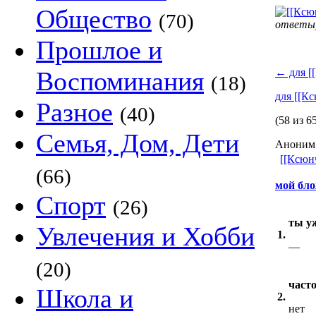
Общество
(70)
ответы
Прошлое и
Воспоминания
←
для [
(18)
для [[К
Разное
(40)
(58 из 6
Семья, Дом, Дети
Аноним 
[[Ксюн
(66)
мой бл
Спорт
(26)
ты уж
Увлечения и Хобби
1.
—
(20)
часто
Школа и
2.
нет