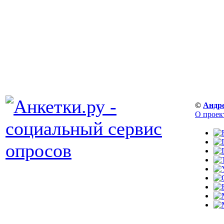
©
Андр
О проек