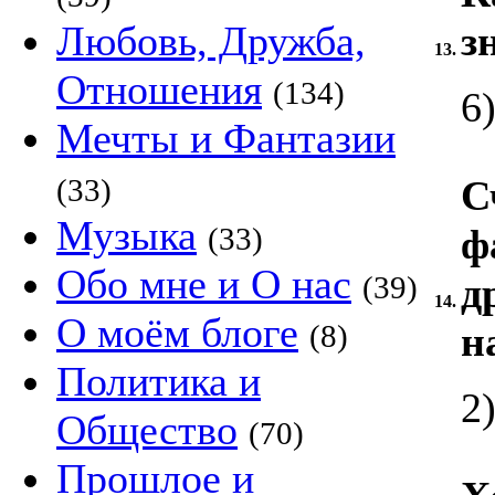
Любовь, Дружба,
з
13.
Отношения
(134)
6
Мечты и Фантазии
(33)
С
Музыка
(33)
ф
Обо мне и О нас
(39)
д
14.
О моём блоге
(8)
н
Политика и
2
Общество
(70)
Прошлое и