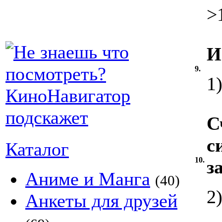
>
И
9.
1
С
с
Каталог
10.
з
Аниме и Манга
(40)
2
Анкеты для друзей