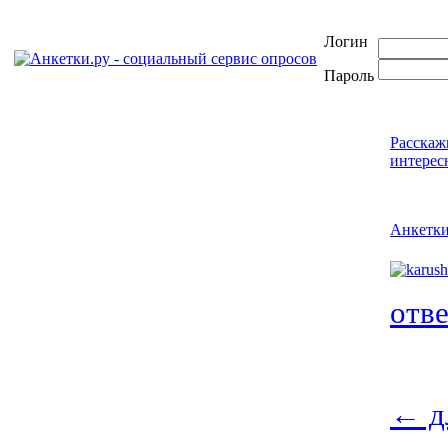
Логин
Пароль
Расскаж
интерес
Анкетк
отв
←
д