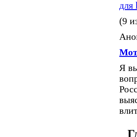
для
(9 и
Ано
Мот
Я в
воп
Росс
выяс
вли
Г