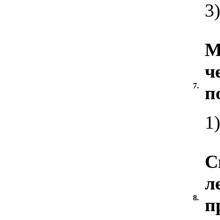
3)
М
ч
7.
п
1
С
л
8.
п