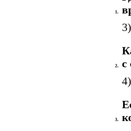
в
1.
3
К
с
2.
4
Е
к
3.