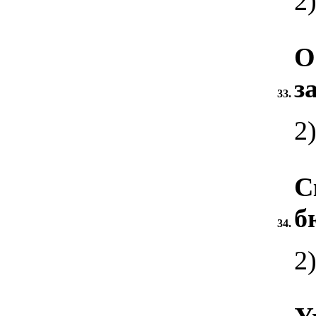
2
О
з
33.
2
С
б
34.
2