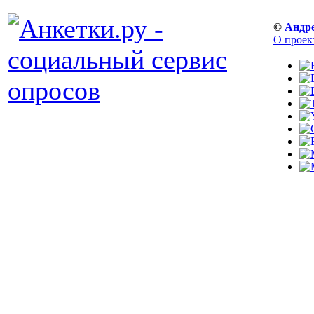
©
Андр
О проек