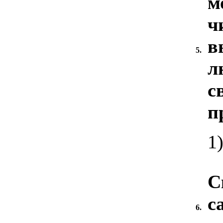
м
ч
в
5.
л
с
п
1)
С
с
6.