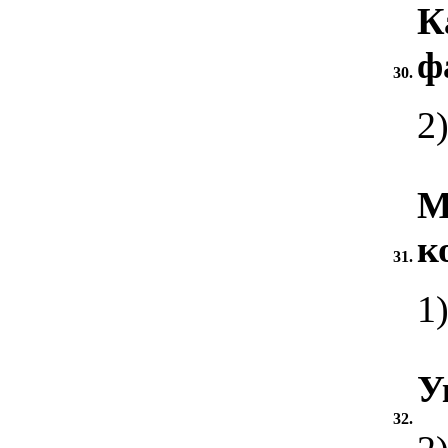
К
ф
30.
2
М
к
31.
1
У
32.