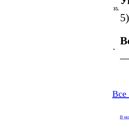
У
35.
5
В
•
Все 
В м