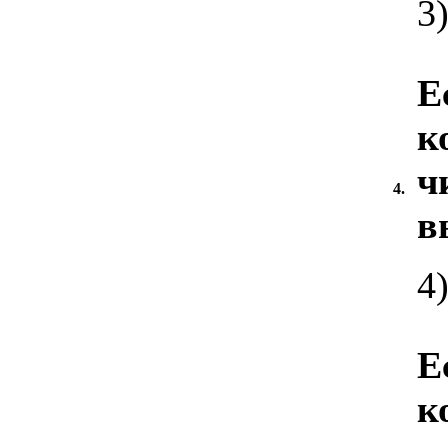
3
Е
к
ч
4.
в
4
Е
к