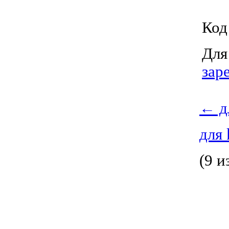
Код
Для
зар
←
д
для
(9 и