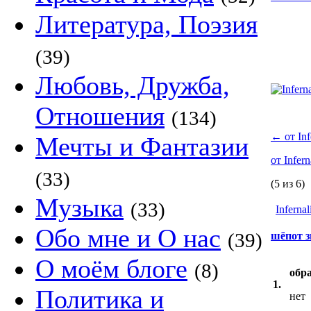
Литература, Поэзия
(39)
Любовь, Дружба,
Отношения
(134)
←
от Inf
Мечты и Фантазии
от Infern
(33)
(5 из 6)
Музыка
(33)
Infernal
Обо мне и О нас
(39)
шёпот з
О моём блоге
(8)
обр
1.
Политика и
нет