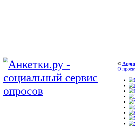
©
Андр
О проек