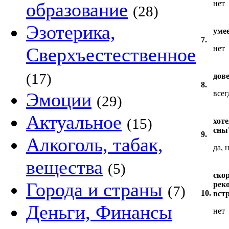
образование
нет
(28)
Эзотерика,
умее
7.
Сверхъестественное
нет
(17)
дов
8.
Эмоции
всег
(29)
Актуальное
(15)
хот
сны
9.
Алкоголь, табак,
да, 
вещества
(5)
ско
Города и страны
рек
(7)
10.
вст
Деньги, Финансы
нет