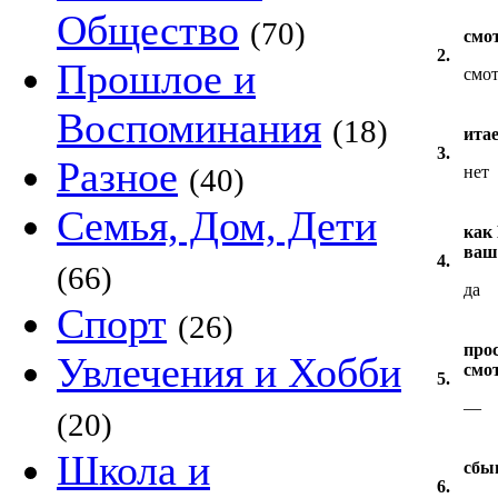
Общество
(70)
смо
2.
Прошлое и
смот
Воспоминания
(18)
ита
3.
Разное
(40)
нет
Семья, Дом, Дети
как
ваш
4.
(66)
да
Спорт
(26)
про
Увлечения и Хобби
смот
5.
—
(20)
Школа и
сбы
6.