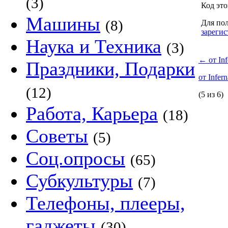
(3)
Код это
Машины
(8)
Для пол
зарегис
Наука и Техника
(3)
←
от Inf
Праздники, Подарки
от Infern
(12)
(5 из 6)
Работа, Карьера
(18)
Советы
(5)
Соц.опросы
(65)
Субкультуры
(7)
Телефоны, плееры,
гаджеты
(30)