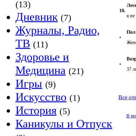
(13)
Лег
10.
Дневник
(7)
я не
Журналы, Радио,
Пол
•
ТВ
(11)
Жен
Здоровье и
Воз
•
Медицина
(21)
37 л
Игры
(9)
Искусство
(1)
Все отв
История
(5)
В м
Каникулы и Отпуск