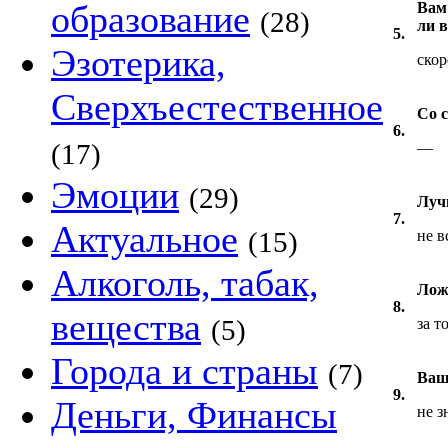
образование
Вам
(28)
ли 
5.
Эзотерика,
скор
Сверхъестественное
Со 
6.
(17)
—
Эмоции
(29)
Луч
7.
Актуальное
(15)
не в
Алкоголь, табак,
Лож
8.
вещества
(5)
за т
Города и страны
(7)
Ваш
9.
Деньги, Финансы
не з