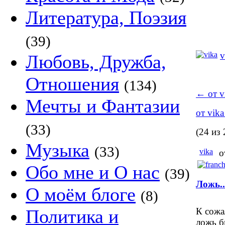
Литература, Поэзия
(39)
v
Любовь, Дружба,
Отношения
(134)
←
от v
Мечты и Фантазии
от vik
(33)
(24 из 
Музыка
(33)
vika
о
Обо мне и О нас
(39)
Ложь..
О моём блоге
(8)
Политика и
К сожа
ложь б