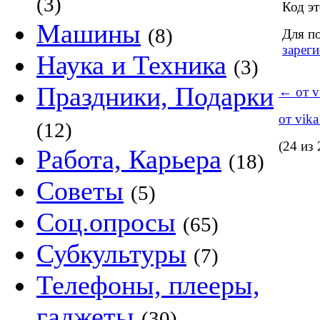
(3)
Код эт
Машины
(8)
Для п
зареги
Наука и Техника
(3)
Праздники, Подарки
←
от v
от vik
(12)
(24 из 
Работа, Карьера
(18)
Советы
(5)
Соц.опросы
(65)
Субкультуры
(7)
Телефоны, плееры,
гаджеты
(30)