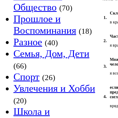
Общество
(70)
Скл
Прошлое и
1.
в кр
Воспоминания
(18)
Час
Разное
(40)
2.
я вр
Семья, Дом, Дети
Мож
(66)
чел
3.
я вс
Спорт
(26)
Увлечения и Хобби
если
пре
4.
сог
(20)
вряд
Школа и