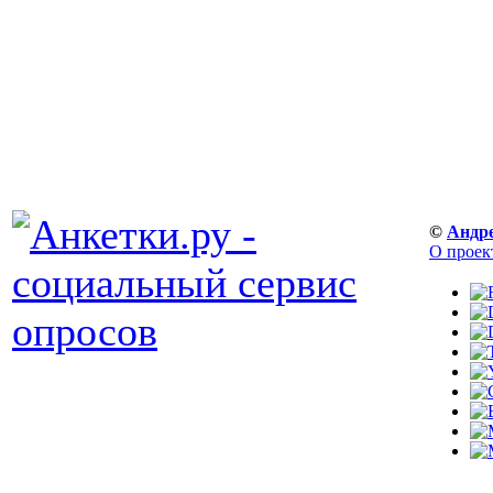
©
Андр
О проек