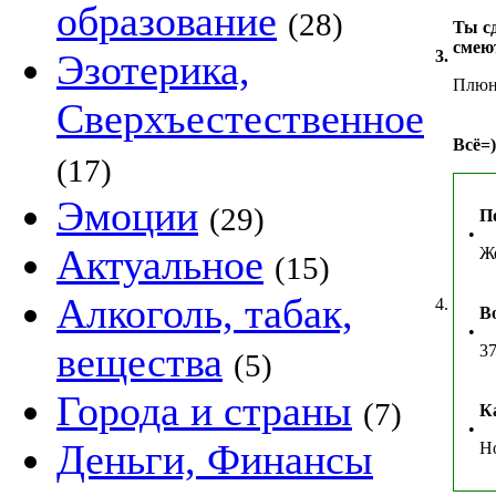
образование
(28)
Ты сд
смеют
Эзотерика,
3.
Плюну
Сверхъестественное
Всё=)
(17)
Эмоции
(29)
П
•
Актуальное
Ж
(15)
Алкоголь, табак,
4.
В
•
вещества
37
(5)
Города и страны
(7)
К
•
Деньги, Финансы
Н