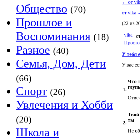
←
от vi
Общество
(70)
от vika
Прошлое и
(22 из 2
Воспоминания
(18)
vika
от
Просто
Разное
(40)
У тебя 
Семья, Дом, Дети
У вас ес
(66)
Что т
Спорт
глуп
(26)
1.
Отвеч
Увлечения и Хобби
Твой 
(20)
ты
2.
Школа и
Не об