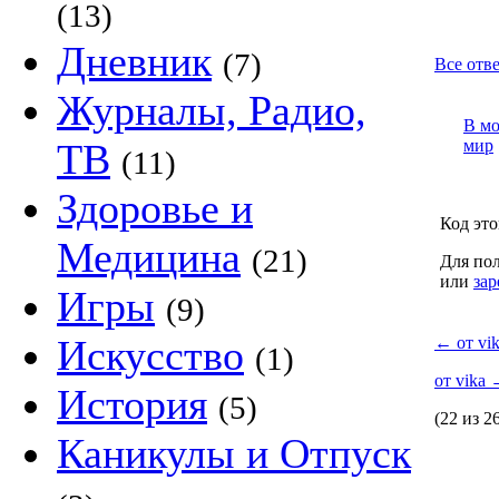
(13)
Дневник
(7)
Все отве
Журналы, Радио,
В м
ТВ
мир
(11)
Здоровье и
Код это
Медицина
(21)
Для пол
или
зар
Игры
(9)
Искусство
←
от vi
(1)
от vika
История
(5)
(22 из 2
Каникулы и Отпуск