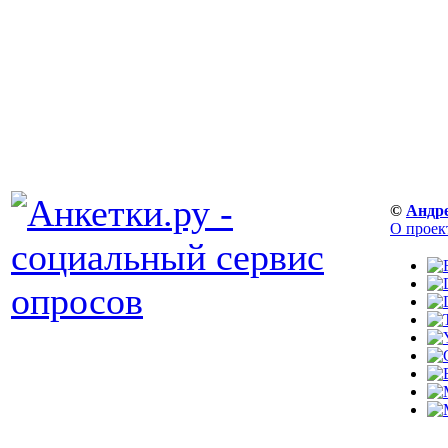
©
Андр
О проек