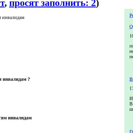
ет
,
просят заполнить: 2
)
Р
м инвалидам
О
1
п
н
н
м инвалидам ?
В
1
И
В
ш
тям инвалидам
Г