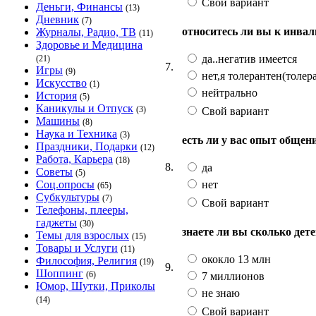
Свой вариант
Деньги, Финансы
(13)
Дневник
(7)
относитесь ли вы к инвал
Журналы, Радио, ТВ
(11)
Здоровье и Медицина
да..негатив имеется
(21)
7.
Игры
(9)
нет,я толерантен(толер
Искусство
(1)
нейтрально
История
(5)
Каникулы и Отпуск
(3)
Свой вариант
Машины
(8)
Наука и Техника
(3)
есть ли у вас опыт общен
Праздники, Подарки
(12)
Работа, Карьера
(18)
8.
да
Советы
(5)
нет
Соц.опросы
(65)
Субкультуры
(7)
Свой вариант
Телефоны, плееры,
гаджеты
(30)
знаете ли вы сколько дет
Темы для взрослых
(15)
Товары и Услуги
(11)
ококло 13 млн
Философия, Религия
(19)
9.
Шоппинг
(6)
7 миллионов
Юмор, Шутки, Приколы
не знаю
(14)
Свой вариант