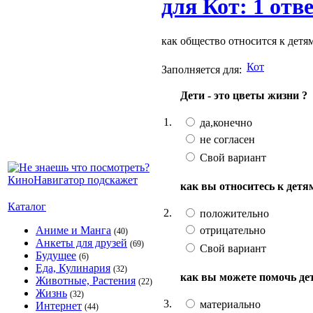
для Кот: 1 отв
как общество относится к детя
Кот
Заполняется для:
Дети - это цветы жизни ?
1.
да,конечно
не согласен
Свой вариант
как вы относитесь к детя
Каталог
2.
положительно
отрицательно
Аниме и Манга
(40)
Анкеты для друзей
(69)
Свой вариант
Будущее
(6)
Еда, Кулинария
(32)
как вы можете помочь де
Животные, Растения
(22)
Жизнь
(32)
3.
материально
Интернет
(44)