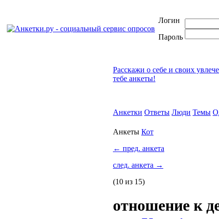
Логин
Пароль
Расскажи о себе и своих увлеч
тебе анкеты!
Анкетки
Ответы
Люди
Темы
О
Анкеты
Кот
←
пред. анкета
след. анкета
→
(10 из 15)
отношение к 