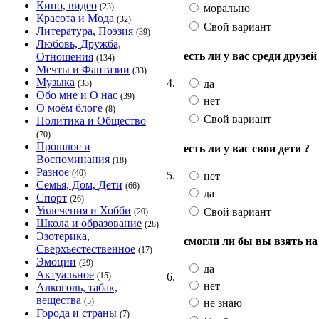
Кино, видео
(23)
морально
Красота и Мода
(32)
Свой вариант
Литература, Поэзия
(39)
Любовь, Дружба,
есть ли у вас среди друзе
Отношения
(134)
Мечты и Фантазии
(33)
Музыка
4.
да
(33)
Обо мне и О нас
(39)
нет
О моём блоге
(8)
Свой вариант
Политика и Общество
(70)
Прошлое и
есть ли у вас свои дети ?
Воспоминания
(18)
Разное
(40)
5.
нет
Семья, Дом, Дети
(66)
да
Спорт
(26)
Увлечения и Хобби
Свой вариант
(20)
Школа и образование
(28)
Эзотерика,
смогли ли бы вы взять на
Сверхъестественное
(17)
Эмоции
(29)
да
Актуальное
6.
(15)
нет
Алкоголь, табак,
вещества
(5)
не знаю
Города и страны
(7)