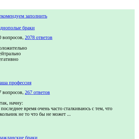
екомендуем заполнить
днополые браки
0 вопросов,
2078 ответов
оложительно
ейтрально
егативно
аша профессия
7 вопросов,
267 ответов
так, начну:
 последнее время очень часто сталкиваюсь с тем, что
кольник не то что бы не может ...
ражданские браки