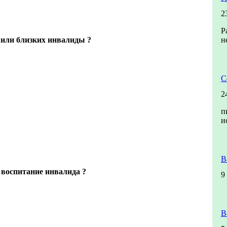
2
Р
й или близких инвалиды ?
н
С
2
п
и
В
 воспитание инвалида ?
9
В