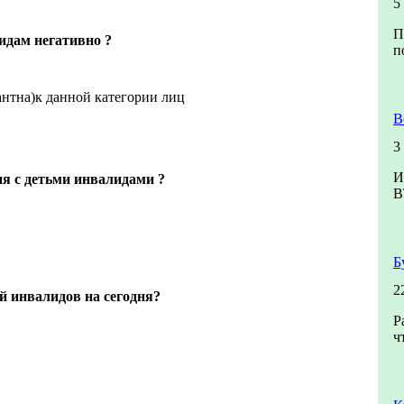
5
П
идам негативно ?
п
антна)к данной категории лиц
В
3
И
ия с детьми инвалидами ?
В
Б
2
ей инвалидов на сегодня?
Р
ч