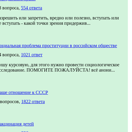
3 вопроса,
554 ответа
азрешить или запретить, вредно или полезно, вступать или
е вступать - какой точки зрения придержив...
оциальная проблема проституции в российском обществе
4 вопроса,
1021 ответ
ишу курсовую, для этого нужно провести социологическое
сследование. ПОМОГИТЕ ПОЖАЛУЙСТА! всё анони...
аше отношение к СССР
 вопросов,
1822 ответа
акцинация детей