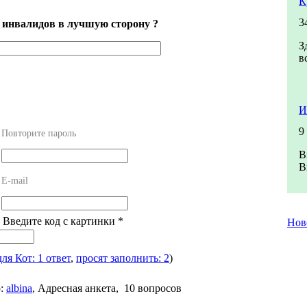
К
3
 инвалидов в лучшую сторону ?
З
в
И
9
Повторите пароль
В
В
E-mail
! Введите код с картинки
*
Нов
для Кот: 1 ответ
,
просят заполнить: 2
)
:
albina
,
Адресная анкета, 10 вопросов