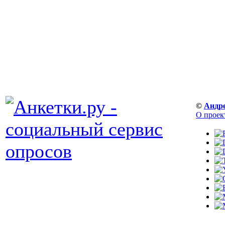
©
Андр
О проек