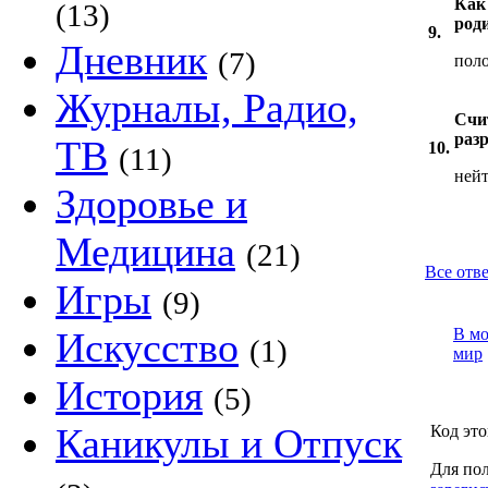
Как 
(13)
род
9.
Дневник
(7)
пол
Журналы, Радио,
Счит
раз
ТВ
10.
(11)
ней
Здоровье и
Медицина
(21)
Все отв
Игры
(9)
Искусство
В м
(1)
мир
История
(5)
Каникулы и Отпуск
Код это
Для пол