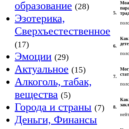
образование
Мож
(28)
пара
5.
тра
Эзотерика,
пол
Сверхъестественное
Как
(17)
дет
6.
Эмоции
пол
(29)
Актуальное
(15)
Мог
ста
7.
Алкоголь, табак,
пол
вещества
(5)
Как
Города и страны
зак
(7)
8.
ней
Деньги, Финансы