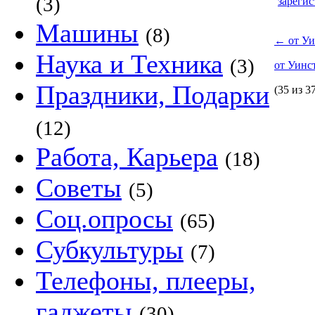
(3)
зарегис
Машины
(8)
←
от Уи
Наука и Техника
(3)
от Уинс
Праздники, Подарки
(35 из 3
(12)
Работа, Карьера
(18)
Советы
(5)
Соц.опросы
(65)
Субкультуры
(7)
Телефоны, плееры,
гаджеты
(30)