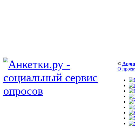
©
Андр
О проек