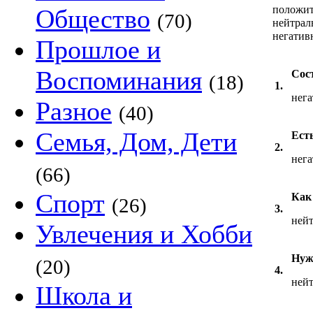
положит
Общество
(70)
нейтрал
негатив
Прошлое и
Воспоминания
Сос
(18)
1.
нег
Разное
(40)
Семья, Дом, Дети
Есть
2.
нег
(66)
Спорт
Как
(26)
3.
ней
Увлечения и Хобби
Нуж
(20)
4.
ней
Школа и