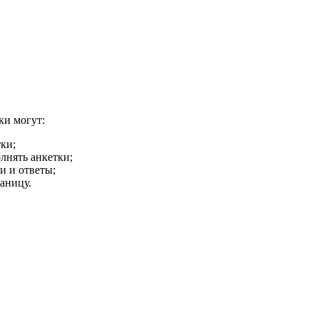
ки могут:
ки;
лнять анкетки;
и и ответы;
аницу.