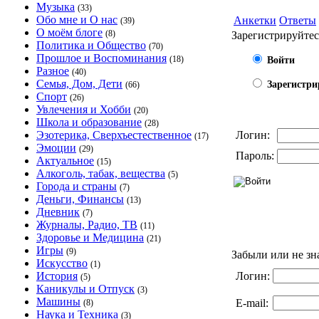
Музыка
(33)
Обо мне и О нас
Анкетки
Ответы
(39)
О моём блоге
(8)
Зарегистрируйтес
Политика и Общество
(70)
Прошлое и Воспоминания
(18)
Войти
Разное
(40)
Семья, Дом, Дети
Зарегистри
(66)
Спорт
(26)
Увлечения и Хобби
(20)
Школа и образование
(28)
Эзотерика, Сверхъестественное
Логин:
(17)
Эмоции
(29)
Пароль:
Актуальное
(15)
Алкоголь, табак, вещества
(5)
Города и страны
(7)
Деньги, Финансы
(13)
Дневник
(7)
Журналы, Радио, ТВ
(11)
Здоровье и Медицина
(21)
Игры
(9)
Забыли или не зн
Искусство
(1)
История
Логин:
(5)
Каникулы и Отпуск
(3)
Машины
E-mail:
(8)
Наука и Техника
(3)