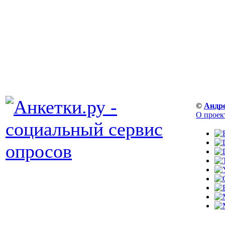
©
Андр
О проек