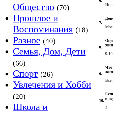
6.
Общество
Иног
(70)
Прошлое и
Дов
7.
Воспоминания
Мог
(18)
Разное
(40)
Оцен
жиз
8.
Семья, Дом, Дети
9-10
(66)
Что
Спорт
жиз
(26)
9.
Все
Увлечения и Хобби
Есл
(20)
в н
10.
Школа и
3