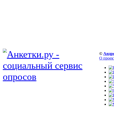
©
Андр
О проек