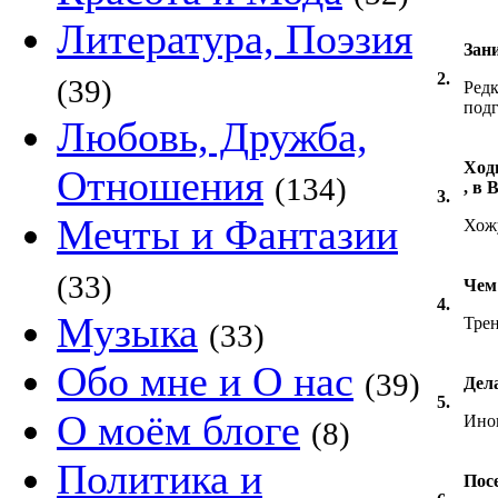
Литература, Поэзия
Зан
2.
(39)
Редк
под
Любовь, Дружба,
Ходи
Отношения
(134)
, в 
3.
Мечты и Фантазии
Хож
(33)
Чем
4.
Музыка
Тре
(33)
Обо мне и О нас
(39)
Дел
5.
О моём блоге
Ино
(8)
Политика и
Пос