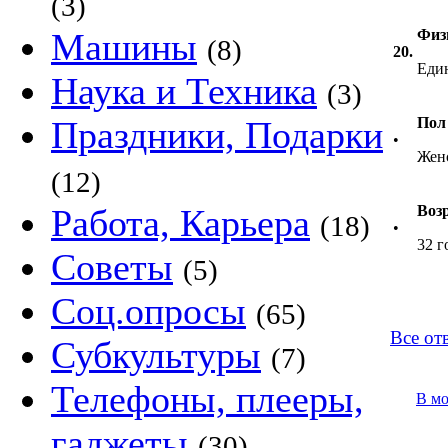
(3)
Машины
Физи
(8)
20.
Еди
Наука и Техника
(3)
Праздники, Подарки
Пол
•
Жен
(12)
Работа, Карьера
Воз
(18)
•
32 г
Советы
(5)
Соц.опросы
(65)
Все от
Субкультуры
(7)
Телефоны, плееры,
В м
гаджеты
(30)