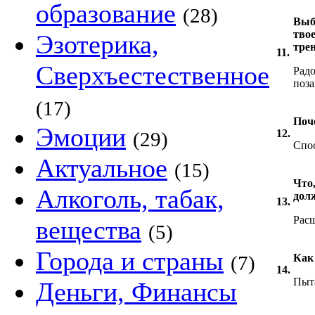
образование
(28)
Выб
тво
Эзотерика,
трен
11.
Сверхъестественное
Радо
поза
(17)
Поч
Эмоции
12.
(29)
Спо
Актуальное
(15)
Что,
Алкоголь, табак,
долж
13.
Расш
вещества
(5)
Города и страны
(7)
Как
14.
Пыта
Деньги, Финансы