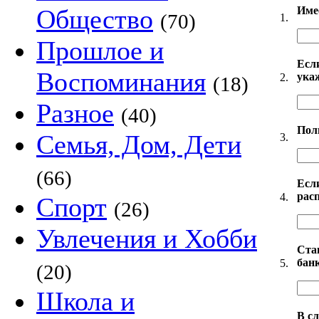
Име
Общество
(70)
1.
Прошлое и
Есл
Воспоминания
укаж
2.
(18)
Разное
(40)
Пол
Семья, Дом, Дети
3.
(66)
Есл
расп
4.
Спорт
(26)
Увлечения и Хобби
Ста
бан
5.
(20)
Школа и
В с