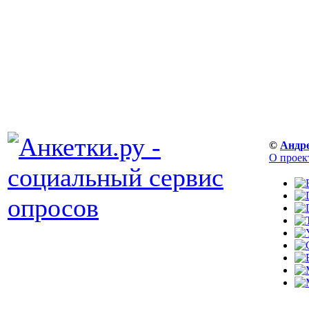
©
Андр
О проек