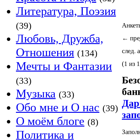
Литература, Поэзия
(39)
Анке
Любовь, Дружба,
←
пре
Отношения
след. 
(134)
Мечты и Фантазии
(1 из 1
Без
(33)
бан
Музыка
(33)
Дар
Обо мне и О нас
(39)
зап
О моём блоге
(8)
Заполн
Политика и