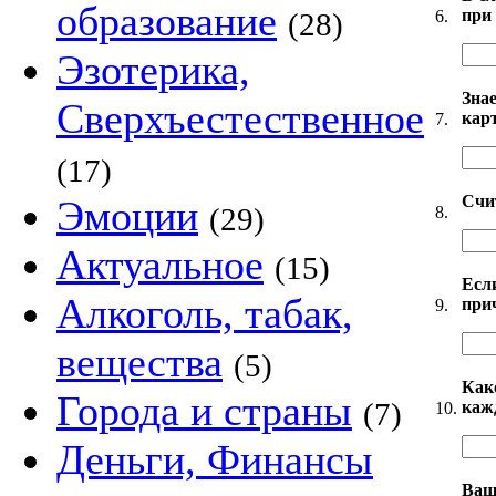
образование
при
6.
(28)
Эзотерика,
Зна
Сверхъестественное
кар
7.
(17)
Счи
Эмоции
(29)
8.
Актуальное
(15)
Есл
Алкоголь, табак,
при
9.
вещества
(5)
Как
Города и страны
(7)
каж
10.
Деньги, Финансы
Ваш