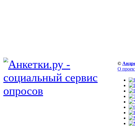
©
Андр
О проек