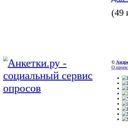
(49 
©
Андр
О проек