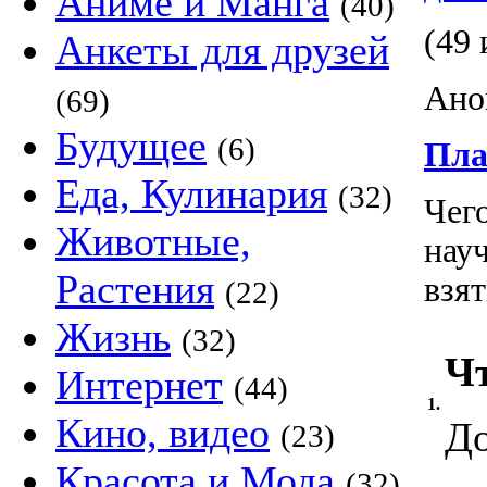
Аниме и Манга
(40)
(49 
Анкеты для друзей
Ано
(69)
Будущее
(6)
Пла
Еда, Кулинария
(32)
Чег
Животные,
науч
Растения
взят
(22)
Жизнь
(32)
Чт
Интернет
(44)
1.
Кино, видео
До
(23)
Красота и Мода
(32)