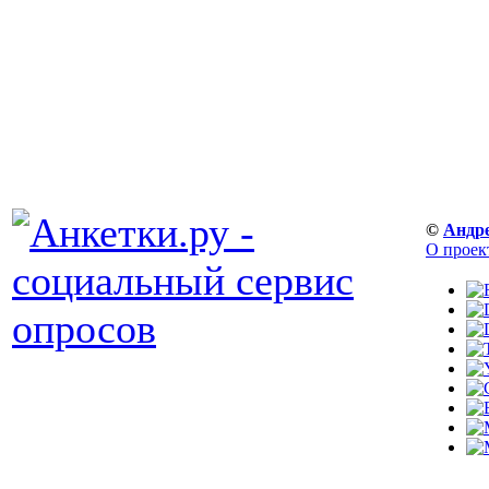
©
Андр
О проек