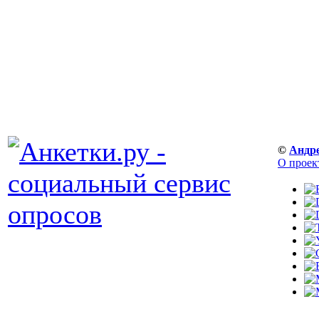
©
Андр
О проек