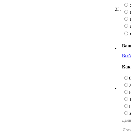
23.
а
Ваш
•
Выб
Как
•
Данн
Лог