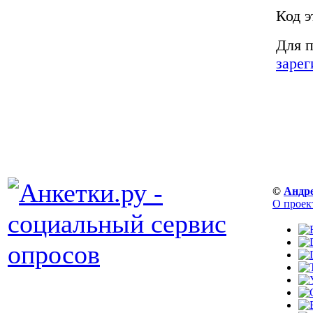
Код э
Для п
зарег
©
Андр
О проек