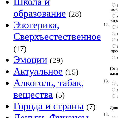
Школа и
име
образование
(28)
вид
Эзотерика,
12.
Сверхъестественное
(17)
про
Эмоции
(29)
Актуальное
Счит
(15)
жиз
Алкоголь, табак,
13.
вещества
(5)
Города и страны
(7)
Дов
Деньги, Финансы
14.