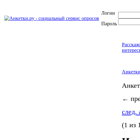
Логин
Пароль
Расскаж
интерес
Анкетк
Анке
←
пре
след.
(1 из 