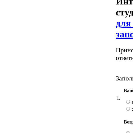
Инт
сту
для
зап
Прино
ответи
Запол
Ваш
1.
Воз