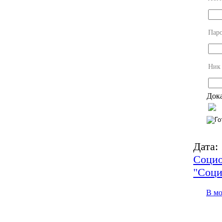
Пар
Ник
Дока
Дата:
Социо
"Соци
В м