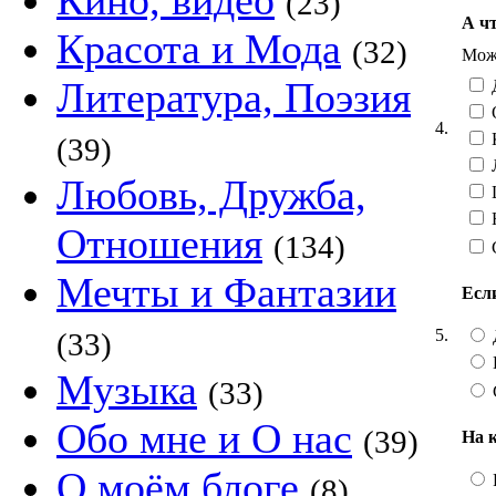
Кино, видео
(23)
А чт
Красота и Мода
(32)
Можн
Литература, Поэзия
4.
(39)
Любовь, Дружба,
Ю
Отношения
(134)
Мечты и Фантазии
Есл
5.
(33)
Музыка
(33)
Обо мне и О нас
(39)
На 
О моём блоге
(8)