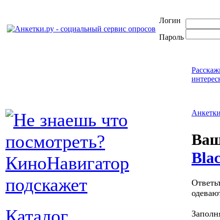
Логин
Пароль
Расскаж
интерес
Анкетк
Ваш
Bla
Ответьт
одеваю
Каталог
Заполня