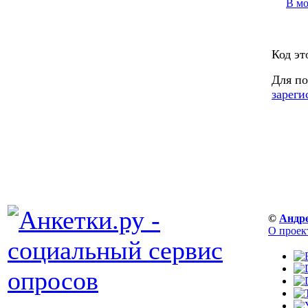
В м
Код эт
Для по
зареги
©
Андр
О проек