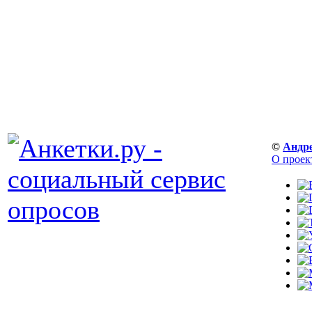
©
Андр
О проек