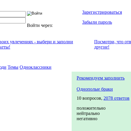
Зарегистрироваться
Забыли пароль
Войти через:
своих увлечениях - выбери и заполни
Посмотри, что от
кеты!
другие!
юди
Темы
Одноклассники
Рекомендуем заполнить
Однополые браки
10 вопросов,
2078 ответов
положительно
нейтрально
негативно