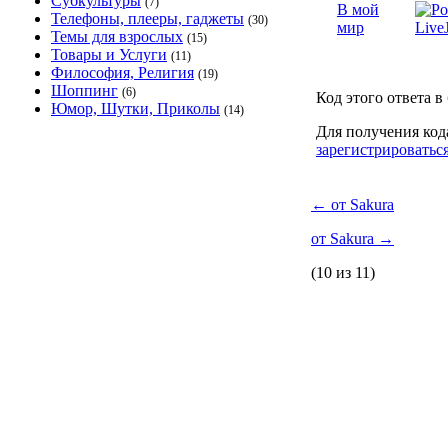
Субкультуры
(7)
В мой
Телефоны, плееры, гаджеты
(30)
мир
Темы для взрослых
(15)
Товары и Услуги
(11)
Философия, Религия
(19)
Шоппинг
(6)
Код этого ответа в
Юмор, Шутки, Приколы
(14)
Для получения код
зарегистрироватьс
←
от Sakura
от Sakura
→
(10 из 11)