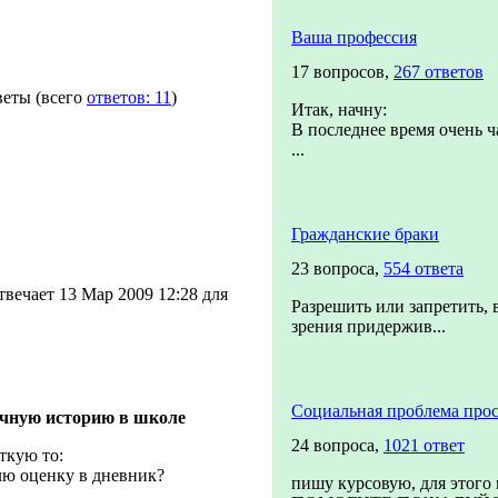
Ваша профессия
17 вопросов,
267 ответов
веты
(всего
ответов: 11
)
Итак, начну:
В последнее время очень ч
...
Гражданские браки
23 вопроса,
554 ответа
твечает 13 Мар 2009 12:28 для
Разрешить или запретить, 
зрения придержив...
Социальная проблема прос
чную историю в школе
24 вопроса,
1021 ответ
ткую то:
лю оценку в дневник?
пишу курсовую, для этого