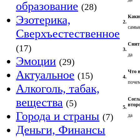
образование
(28)
Эзотерика,
Каки
2.
самы
Сверхъестественное
Снит
(17)
3.
да
Эмоции
(29)
Актуальное
Что в
(15)
4.
почем
Алкоголь, табак,
вещества
Согл
(5)
втор
5.
Города и страны
(7)
да
Деньги, Финансы