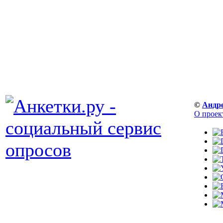
©
Андр
О проек