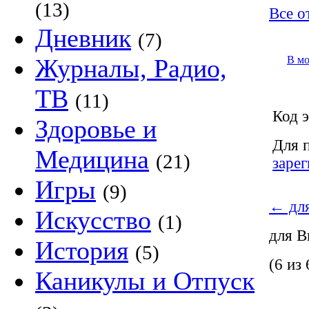
(13)
Все о
Дневник
(7)
Журналы, Радио,
В м
ТВ
(11)
Код э
Здоровье и
Для 
Медицина
(21)
заре
Игры
(9)
←
для
Искусство
(1)
для 
История
(5)
(6 из 
Каникулы и Отпуск