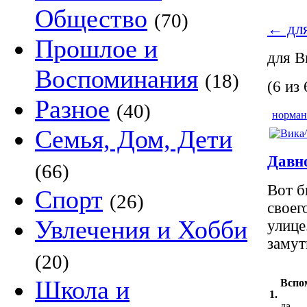
Общество
(70)
←
для
Прошлое и
для 
Воспоминания
(18)
(6 из 
Разное
(40)
норман
Семья, Дом, Дети
Давно
(66)
Вот б
Спорт
(26)
своег
Увлечения и Хобби
улице
замути
(20)
Школа и
Вспо
1.
да