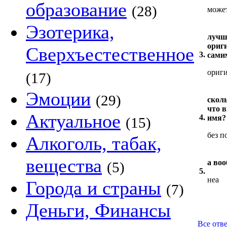
образование
(28)
може
Эзотерика,
лучш
ориг
Сверхъестественное
3.
сами
ориг
(17)
Эмоции
(29)
сколь
что 
Актуальное
4.
имя?
(15)
без п
Алкоголь, табак,
вещества
а воо
(5)
5.
неа
Города и страны
(7)
Деньги, Финансы
Все отв