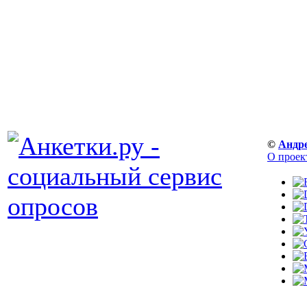
©
Андр
О проек