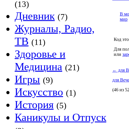
(13)
Дневник
В м
(7)
мир
Журналы, Радио,
ТВ
Код это
(11)
Для пол
Здоровье и
или
зар
Медицина
(21)
←
для В
Игры
(9)
для Ве
Искусство
(46 из 5
(1)
История
(5)
Каникулы и Отпуск