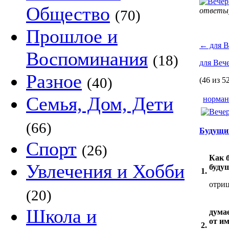
Общество
ответы
(70)
Прошлое и
←
для В
Воспоминания
(18)
для Ве
Разное
(40)
(46 из 5
Семья, Дом, Дети
норман
(66)
Будущи
Спорт
(26)
Как 
Увлечения и Хобби
буду
1.
отри
(20)
Школа и
думае
от и
2.