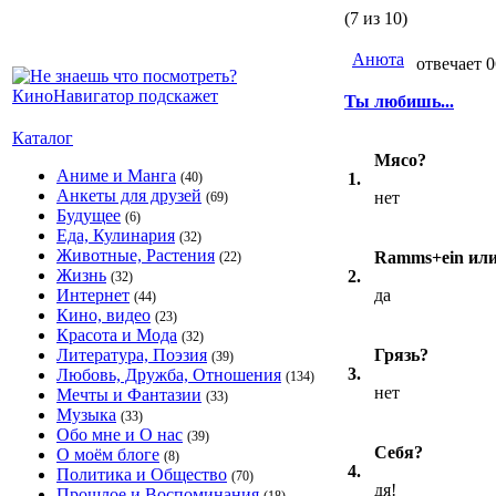
(7 из 10)
Анюта
отвечает 0
Ты любишь...
Каталог
Мясо?
Аниме и Манга
(40)
1.
Анкеты для друзей
нет
(69)
Будущее
(6)
Еда, Кулинария
(32)
Животные, Растения
Ramms+ein ил
(22)
Жизнь
2.
(32)
Интернет
да
(44)
Кино, видео
(23)
Красота и Мода
(32)
Литература, Поэзия
Грязь?
(39)
3.
Любовь, Дружба, Отношения
(134)
нет
Мечты и Фантазии
(33)
Музыка
(33)
Обо мне и О нас
(39)
Себя?
О моём блоге
(8)
4.
Политика и Общество
(70)
дя!
Прошлое и Воспоминания