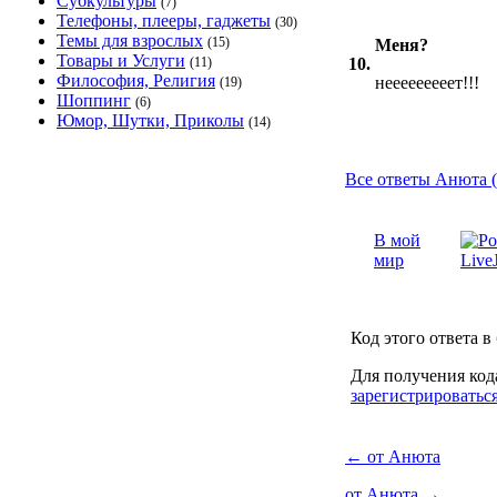
Субкультуры
(7)
Телефоны, плееры, гаджеты
(30)
Темы для взрослых
(15)
Меня?
Товары и Услуги
(11)
10.
Философия, Религия
нееееееееет!!!
(19)
Шоппинг
(6)
Юмор, Шутки, Приколы
(14)
Все ответы Анюта (
В мой
мир
Код этого ответа в
Для получения код
зарегистрироватьс
←
от Анюта
от Анюта
→