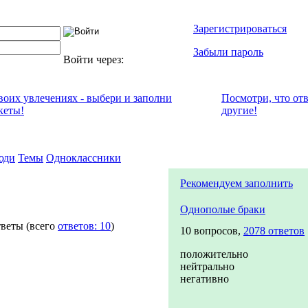
Зарегистрироваться
Забыли пароль
Войти через:
своих увлечениях - выбери и заполни
Посмотри, что от
кеты!
другие!
юди
Темы
Одноклассники
Рекомендуем заполнить
Однополые браки
веты
(всего
ответов: 10
)
10 вопросов,
2078 ответов
положительно
нейтрально
негативно