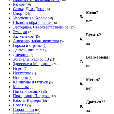
(18)
Разное
(40)
Семья, Дом, Дети
(66)
Меня?
Спорт
(26)
5.
Увлечения и Хобби
(20)
нет
Школа и образование
(28)
Эзотерика, Сверхъестественное
(17)
Эмоции
(29)
Бухать?
Актуальное
(15)
6.
Алкоголь, табак, вещества
(5)
да
Города и страны
(7)
Деньги, Финансы
(13)
Дневник
(7)
Всё же меня?
Журналы, Радио, ТВ
(11)
7.
Здоровье и Медицина
(21)
нет
Игры
(9)
Искусство
(1)
История
(5)
Метал?
Каникулы и Отпуск
(3)
8.
Машины
(8)
нет
Наука и Техника
(3)
Праздники, Подарки
(12)
Работа, Карьера
(18)
Драться??
Советы
(5)
9.
Соц.опросы
(65)
да