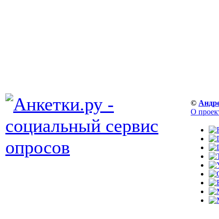
©
Андр
О проек