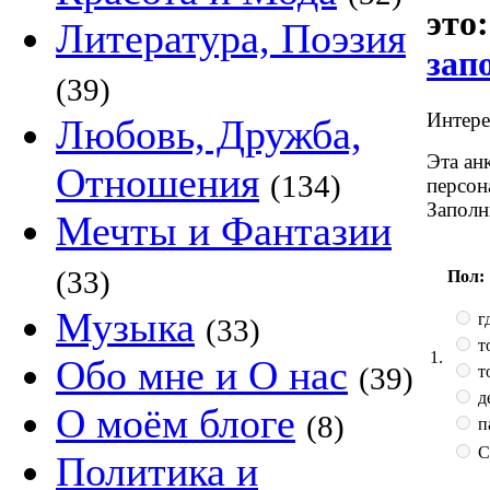
это
Литература, Поэзия
зап
(39)
Интерес
Любовь, Дружба,
Эта ан
Отношения
(134)
персон
Заполн
Мечты и Фантазии
(33)
Пол:
Музыка
гд
(33)
т
1.
Обо мне и О нас
(39)
т
д
О моём блоге
(8)
п
С
Политика и