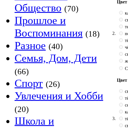
Цвет 
Общество
(70)
к
Прошлое и
с
т
Воспоминания
(18)
2.
н
т
Разное
(40)
ч
с
Семья, Дом, Дети
ж
С
(66)
Спорт
Цвет
(26)
с
Увлечения и Хобби
т
с
(20)
к
Школа и
3.
т
с