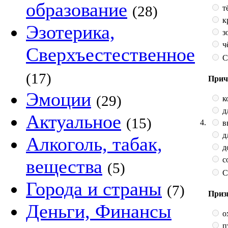
образование
(28)
т
к
Эзотерика,
з
ч
Сверхъестественное
С
(17)
Прич
Эмоции
(29)
к
д
Актуальное
(15)
4.
в
д
Алкоголь, табак,
д
с
вещества
(5)
С
Города и страны
(7)
Приз
Деньги, Финансы
о
п