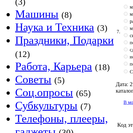
(3)
м
Машины
(8)
м
р
Наука и Техника
(3)
м
7.
с
Праздники, Подарки
п
с
(12)
н
Работа, Карьера
п
(18)
С
Советы
(5)
Дата:
2
Соц.опросы
каталог
(65)
Субкультуры
В м
(7)
Телефоны, плееры,
Код эт
гаджеты
(30)