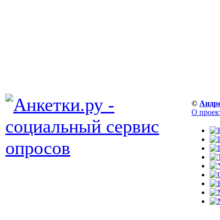
©
Андр
О проек