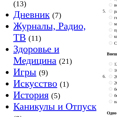
(13)
в
5.
Дневник
р
(7)
г
Журналы, Радио,
м
п
ТВ
(11)
к
С
Здоровье и
Внеш
Медицина
(21)
12
Игры
16
(9)
6.
20
Искусство
(1)
2
б
История
(5)
бе
н
Каникулы и Отпуск
Одно 