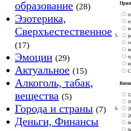
образование
Приз
(28)
о
Эзотерика,
п
Сверхъестественное
в
5.
р
г
(17)
м
Эмоции
(29)
п
к
Актуальное
(15)
С
Алкоголь, табак,
Внеш
вещества
(5)
12
16
Города и страны
(7)
6.
20
2
Деньги, Финансы
б
бе