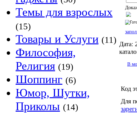
Докаж
Темы для взрослых
(15)
запол
Товары и Услуги
(11)
Дата:
2
Философия,
катало
Религия
В м
(19)
Шоппинг
(6)
Код э
Юмор, Шутки,
Для п
Приколы
(14)
зарег