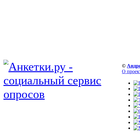
©
Андр
О проек