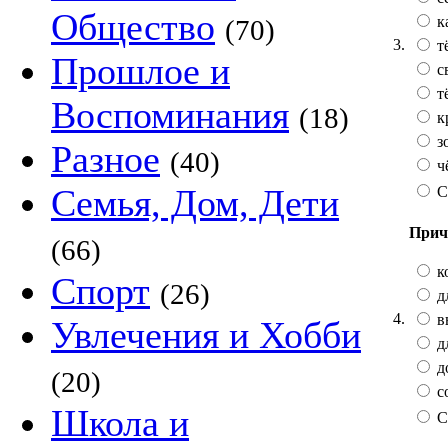
Общество
к
(70)
3.
т
Прошлое и
с
т
Воспоминания
(18)
к
з
Разное
(40)
ч
Семья, Дом, Дети
С
Прич
(66)
к
Спорт
(26)
д
4.
в
Увлечения и Хобби
д
д
(20)
с
Школа и
С