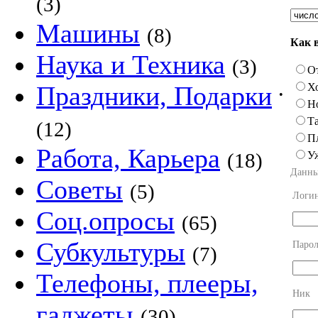
(3)
Машины
(8)
Как 
Наука и Техника
(3)
О
Х
Праздники, Подарки
•
Н
Та
(12)
П
Работа, Карьера
У
(18)
Данны
Советы
(5)
Логи
Соц.опросы
(65)
Субкультуры
Парол
(7)
Телефоны, плееры,
Ник
гаджеты
(30)