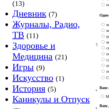
(13)
н
Дневник
(7)
Одно 
Журналы, Радио,
м
м
ТВ
(11)
р
м
Здоровье и
7.
с
Медицина
п
(21)
с
Игры
н
(9)
п
Искусство
(1)
С
История
(5)
Ваш 
•
Каникулы и Отпуск
М
Ваш 
•