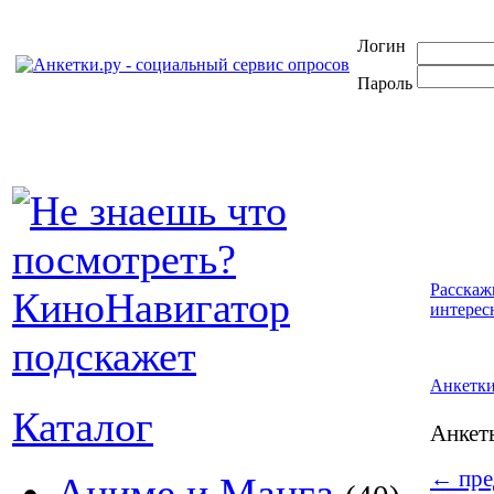
Логин
Пароль
Расскаж
интерес
Анкетк
Каталог
Анке
←
пре
Аниме и Манга