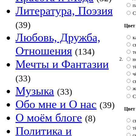
п
Литература, Поэзия
С
(39)
Цвет 
Любовь, Дружба,
к
с
Отношения
(134)
т
2.
н
Мечты и Фантазии
т
ч
(33)
с
Музыка
ж
(33)
С
Обо мне и О нас
(39)
Цвет
О моём блоге
(8)
с
Политика и
т
с