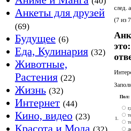
(40)
след. 
Анкеты для друзей
(7 из 7
(69)
Анк
Будущее
(6)
это
Еда, Кулинария
(32)
отв
Животные,
Интере
Растения
(22)
Заполн
Жизнь
(32)
Пол:
Интернет
(44)
гд
Кино, видео
(23)
т
1.
т
Красота и Мода
(32)
д