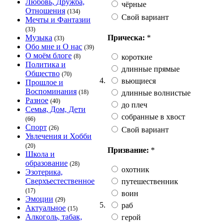
Любовь, Дружба,
чёрные
Отношения
(134)
Свой вариант
Мечты и Фантазии
(33)
Прическа:
*
Музыка
(33)
Обо мне и О нас
(39)
О моём блоге
короткие
(8)
Политика и
длинные прямые
Общество
(70)
4.
вьющиеся
Прошлое и
Воспоминания
длинные волнистые
(18)
Разное
(40)
до плеч
Семья, Дом, Дети
собранные в хвост
(66)
Спорт
(26)
Свой вариант
Увлечения и Хобби
(20)
Призвание:
*
Школа и
образование
(28)
охотник
Эзотерика,
Сверхъестественное
путешественник
(17)
воин
Эмоции
(29)
5.
раб
Актуальное
(15)
Алкоголь, табак,
герой