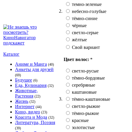
темно-зеленые
2.
небесно-голубые
тёмно-синие
чёрные
светло-серые
жёлтые
Свой вариант
Каталог
Цвет волос:
*
Аниме и Манга
(40)
Анкеты для друзей
светло-русые
(69)
тёмно-бордовые
Будущее
(6)
серебряные
Еда, Кулинария
(32)
Животные,
каштановые
Растения
(22)
3.
тёмно-каштановые
Жизнь
(32)
светло-рыжие
Интернет
(44)
Кино, видео
(23)
тёмно-рыжие
Красота и Мода
(32)
красные
Литература, Поэзия
золотистые
(39)