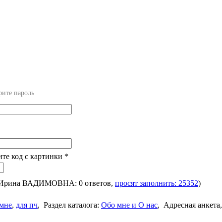
рите пароль
ите код с картинки
*
я Ирина ВАДИМОВНА: 0 ответов,
просят заполнить: 25352
)
 мне
,
для пч
,
Раздел каталога:
Обо мне и О нас
,
Адресная анкета