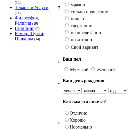
(15)
мрачно
Товары и Услуги
7.
сильно и уверенно
(11)
Философия,
пошло
Религия
(19)
сдержанно
Шоппинг
(6)
неопределённо
Юмор, Шутки,
Приколы
позитивно
(14)
Свой вариант
Ваш пол
•
Мужской
Женский
Ваш день рождения
•
Как вам эта анкета?
Отлично
Хорошо
•
Нормально