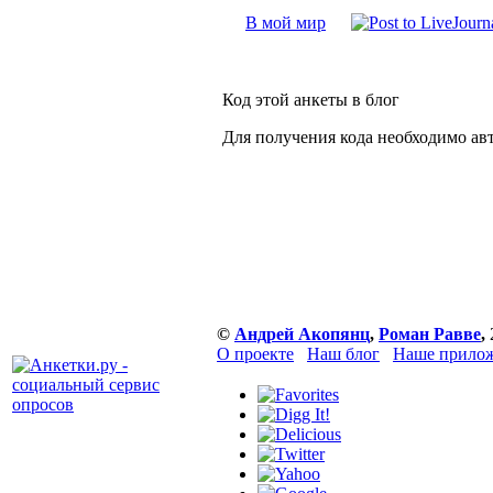
В мой мир
Код этой анкеты в блог
Для получения кода необходимо ав
©
Андрей Акопянц
,
Роман Равве
,
О проекте
Наш блог
Наше прилож