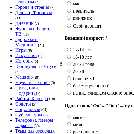
вещества
(5)
маг
Города и страны
(7)
правитель
Деньги, Финансы
книжник
(13)
Дневник
(7)
Свой вариант
Журналы, Радио,
ТВ
(11)
Внешний возраст:
*
Здоровье и
Медицина
(21)
12-14 лет
Игры
(9)
Искусство
(1)
16-18 лет
История
(5)
6.
20-24 года
Каникулы и Отпуск
26-28
(3)
Машины
(8)
больше 30
Наука и Техника
(3)
бессметртен(-тна)
Праздники,
на вид слишком сложно опре
Подарки
(12)
Работа, Карьера
(18)
Советы
(5)
Одно слово."Он"..."Она"...(ну и
Соц.опросы
(65)
Субкультуры
(7)
мягко
Телефоны, плееры,
мило
гаджеты
(30)
Темы для взрослых
распущенно