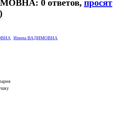
МОВНА: 0 ответов,
просят
)
Ирина ВАДИМОВНА
парня
ушку